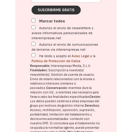
SUSCRIBIRME GRATIS
Marcar todos
Autorizo el envío de newsletters y
avisos informativos personalizados de
interempresas.net
Autorizo el envío de comunicaciones
de terceros vía interempresas.net
He leído y acepto el
Aviso Legal
y la
Política de Protección de Datos
Responsable:
Interempresas Media, S.L.U.
Finalidades:
Suscripción a nuestra(s)
newsletter(s). Gestión de cuenta de usuario.
Envío de emails relacionados con la misma o
relativos a intereses similares o
asociados.
Conservación:
mientras dure la
relación con Ud., o mientras sea necesario para
llevar a cabo las finalidades especificadas
Cesión:
Los datos pueden cederse a otras
empresas del
grupo
por motivos de gestión interna.
Derechos:
Acceso, rectificación, oposición, supresión,
portabilidad, limitación del tratatamiento y
decisiones automatizadas:
contacte con
nuestro DPD
. Si considera que el tratamiento no
se ajusta a la normativa vigente, puede presentar