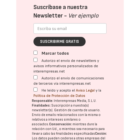
Suscríbase a nuestra
Newsletter -
Ver ejemplo
SUSCRIBIRME GRATIS
Marcar todos
Autorizo el envío de newsletters y
avisos informativos personalizados de
interempresas.net
Autorizo el envío de comunicaciones
de terceros vía interempresas.net
He leído y acepto el
Aviso Legal
y la
Política de Protección de Datos
Responsable:
Interempresas Media, S.L.U.
Finalidades:
Suscripción a nuestra(s)
newsletter(s). Gestión de cuenta de usuario.
Envío de emails relacionados con la misma o
relativos a intereses similares o
asociados.
Conservación:
mientras dure la
relación con Ud., o mientras sea necesario para
llevar a cabo las finalidades especificadas
Cesión:
Los datos pueden cederse a otras
empresas del