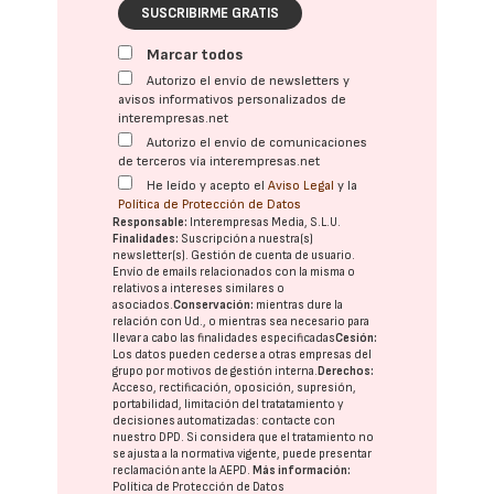
SUSCRIBIRME GRATIS
Marcar todos
Autorizo el envío de newsletters y
avisos informativos personalizados de
interempresas.net
Autorizo el envío de comunicaciones
de terceros vía interempresas.net
He leído y acepto el
Aviso Legal
y la
Política de Protección de Datos
Responsable:
Interempresas Media, S.L.U.
Finalidades:
Suscripción a nuestra(s)
newsletter(s). Gestión de cuenta de usuario.
Envío de emails relacionados con la misma o
relativos a intereses similares o
asociados.
Conservación:
mientras dure la
relación con Ud., o mientras sea necesario para
llevar a cabo las finalidades especificadas
Cesión:
Los datos pueden cederse a otras
empresas del
grupo
por motivos de gestión interna.
Derechos:
Acceso, rectificación, oposición, supresión,
portabilidad, limitación del tratatamiento y
decisiones automatizadas:
contacte con
nuestro DPD
. Si considera que el tratamiento no
se ajusta a la normativa vigente, puede presentar
reclamación ante la
AEPD
.
Más información:
Política de Protección de Datos