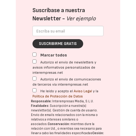
Suscríbase a nuestra
Newsletter -
Ver ejemplo
SUSCRIBIRME GRATIS
Marcar todos
Autorizo el envío de newsletters y
avisos informativos personalizados de
interempresas.net
Autorizo el envío de comunicaciones
de terceros vía interempresas.net
He leído y acepto el
Aviso Legal
y la
Política de Protección de Datos
Responsable:
Interempresas Media, S.L.U.
Finalidades:
Suscripción a nuestra(s)
newsletter(s). Gestión de cuenta de usuario.
Envío de emails relacionados con la misma o
relativos a intereses similares o
asociados.
Conservación:
mientras dure la
relación con Ud., o mientras sea necesario para
llevar a cabo las finalidades especificadas
Cesión: