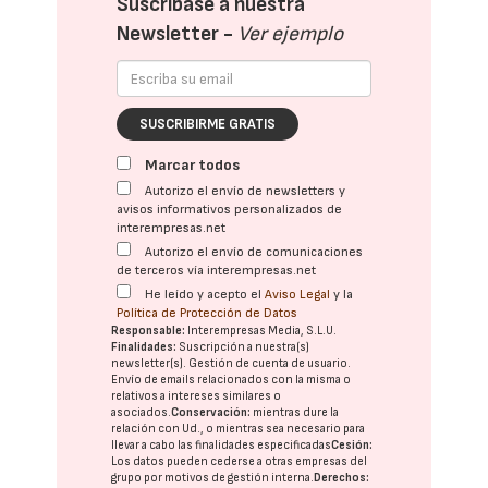
Suscríbase a nuestra
Newsletter -
Ver ejemplo
SUSCRIBIRME GRATIS
Marcar todos
Autorizo el envío de newsletters y
avisos informativos personalizados de
interempresas.net
Autorizo el envío de comunicaciones
de terceros vía interempresas.net
He leído y acepto el
Aviso Legal
y la
Política de Protección de Datos
Responsable:
Interempresas Media, S.L.U.
Finalidades:
Suscripción a nuestra(s)
newsletter(s). Gestión de cuenta de usuario.
Envío de emails relacionados con la misma o
relativos a intereses similares o
asociados.
Conservación:
mientras dure la
relación con Ud., o mientras sea necesario para
llevar a cabo las finalidades especificadas
Cesión:
Los datos pueden cederse a otras
empresas del
grupo
por motivos de gestión interna.
Derechos: