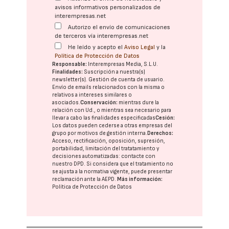
avisos informativos personalizados de
interempresas.net
Autorizo el envío de comunicaciones
de terceros vía interempresas.net
He leído y acepto el
Aviso Legal
y la
Política de Protección de Datos
Responsable:
Interempresas Media, S.L.U.
Finalidades:
Suscripción a nuestra(s)
newsletter(s). Gestión de cuenta de usuario.
Envío de emails relacionados con la misma o
relativos a intereses similares o
asociados.
Conservación:
mientras dure la
relación con Ud., o mientras sea necesario para
llevar a cabo las finalidades especificadas
Cesión:
Los datos pueden cederse a otras
empresas del
grupo
por motivos de gestión interna.
Derechos:
Acceso, rectificación, oposición, supresión,
portabilidad, limitación del tratatamiento y
decisiones automatizadas:
contacte con
nuestro DPD
. Si considera que el tratamiento no
se ajusta a la normativa vigente, puede presentar
reclamación ante la
AEPD
.
Más información:
Política de Protección de Datos