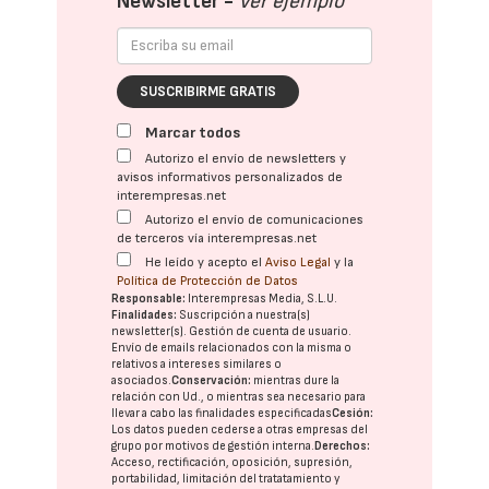
Newsletter -
Ver ejemplo
SUSCRIBIRME GRATIS
Marcar todos
Autorizo el envío de newsletters y
avisos informativos personalizados de
interempresas.net
Autorizo el envío de comunicaciones
de terceros vía interempresas.net
He leído y acepto el
Aviso Legal
y la
Política de Protección de Datos
Responsable:
Interempresas Media, S.L.U.
Finalidades:
Suscripción a nuestra(s)
newsletter(s). Gestión de cuenta de usuario.
Envío de emails relacionados con la misma o
relativos a intereses similares o
asociados.
Conservación:
mientras dure la
relación con Ud., o mientras sea necesario para
llevar a cabo las finalidades especificadas
Cesión:
Los datos pueden cederse a otras
empresas del
grupo
por motivos de gestión interna.
Derechos:
Acceso, rectificación, oposición, supresión,
portabilidad, limitación del tratatamiento y