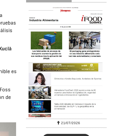
na
pruebas
álisis
Xuclà
nible es
 Foss
ón de
21/07/2026
28/07/2026