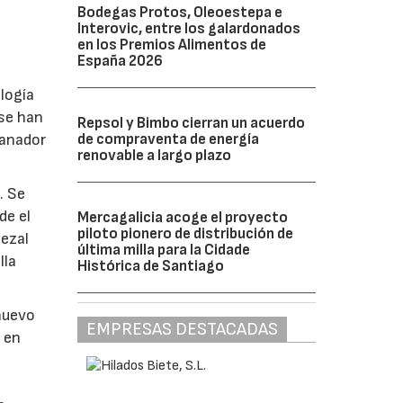
Bodegas Protos, Oleoestepa e
Interovic, entre los galardonados
en los Premios Alimentos de
España 2026
logía
 se han
Repsol y Bimbo cierran un acuerdo
de compraventa de energía
ganador
renovable a largo plazo
. Se
de el
Mercagalicia acoge el proyecto
piloto pionero de distribución de
bezal
última milla para la Cidade
lla
Histórica de Santiago
nuevo
EMPRESAS DESTACADAS
 en