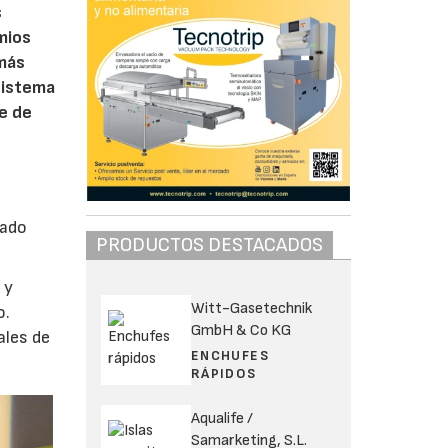
s
emios
 más
sistema
te de
zado
PRODUCTOS DESTACADOS
s
y
Witt-Gasetechnik
o.
GmbH & Co KG
ales de
ENCHUFES
RÁPIDOS
Aqualife /
Samarketing, S.L.