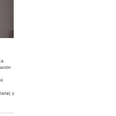
ta.
gación
il
aria); y