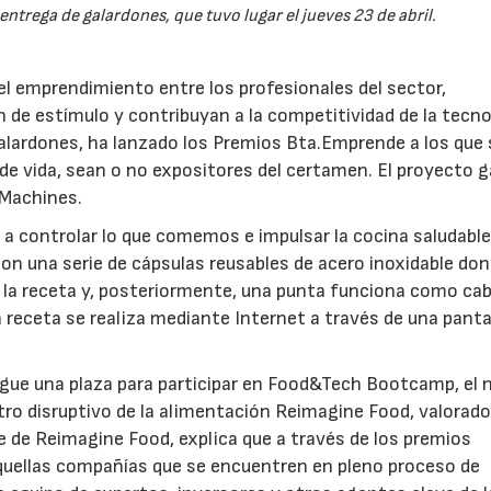
ntrega de galardones, que tuvo lugar el jueves 23 de abril.
el emprendimiento entre los profesionales del sector,
n de estímulo y contribuyan a la competitividad de la tecno
s galardones, ha lanzado los Premios Bta.Emprende a los que
e vida, sean o no expositores del certamen. El proyecto 
 Machines.
 a controlar lo que comemos e impulsar la cocina saludable
son una serie de cápsulas reusables de acero inoxidable don
e la receta y, posteriormente, una punta funciona como ca
a receta se realiza mediante Internet a través de una panta
gue una plaza para participar en Food&Tech Bootcamp, el 
tro disruptivo de la alimentación Reimagine Food, valorado
e de Reimagine Food, explica que a través de los premios
quellas compañías que se encuentren en pleno proceso de