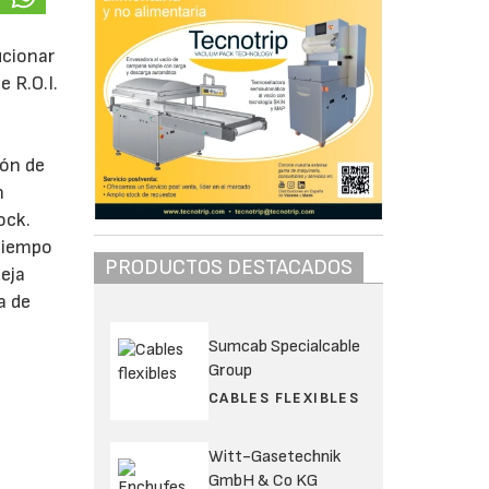
ucionar
e R.O.I.
ión de
n
ock.
 tiempo
PRODUCTOS DESTACADOS
eja
a de
Sumcab Specialcable
Group
CABLES FLEXIBLES
Witt-Gasetechnik
GmbH & Co KG