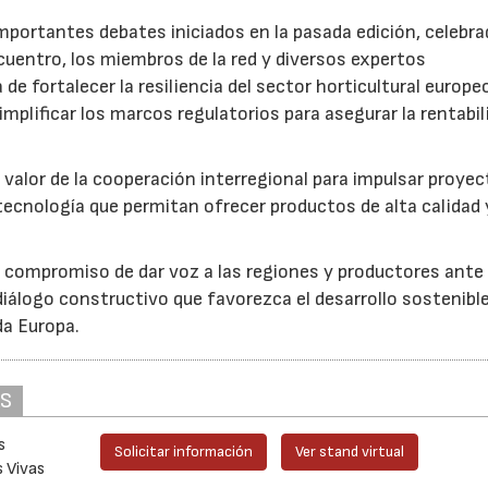
mportantes debates iniciados en la pasada edición, celebra
cuentro, los miembros de la red y diversos expertos
 de fortalecer la resiliencia del sector horticultural europe
implificar los marcos regulatorios para asegurar la rentabil
 valor de la cooperación interregional para impulsar proye
tecnología que permitan ofrecer productos de alta calidad 
u compromiso de dar voz a las regiones y productores ante 
iálogo constructivo que favorezca el desarrollo sostenible
da Europa.
AS
s
Solicitar información
Ver stand virtual
s Vivas