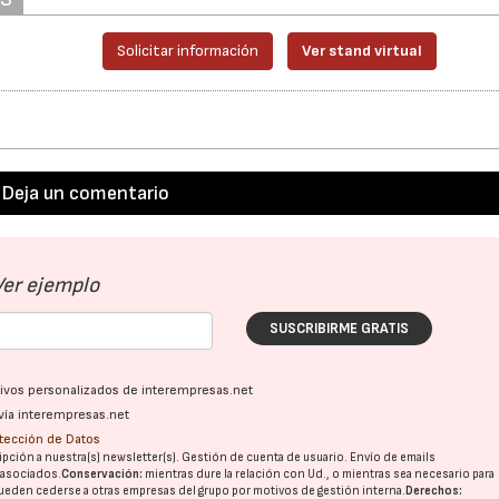
Solicitar información
Ver stand virtual
Deja un comentario
Ver ejemplo
SUSCRIBIRME GRATIS
ativos personalizados de interempresas.net
vía interempresas.net
otección de Datos
21/07/2026
28/07/202
pción a nuestra(s) newsletter(s). Gestión de cuenta de usuario. Envío de emails
o asociados.
Conservación:
mientras dure la relación con Ud., o mientras sea necesario para
ueden cederse a otras
empresas del grupo
por motivos de gestión interna.
Derechos: