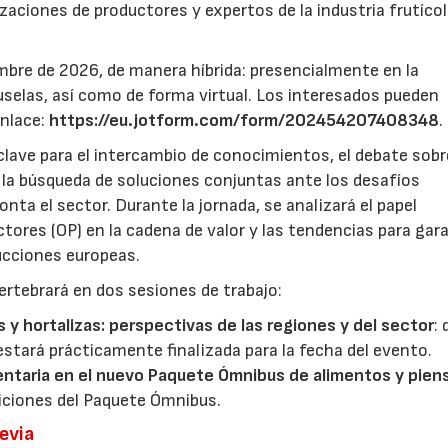
zaciones de productores y expertos de la industria frutícol
mbre de 2026, de manera híbrida: presencialmente en la
selas, así como de forma virtual. Los interesados pueden
enlace:
https://eu.jotform.com/form/202454207408348
.
lave para el intercambio de conocimientos, el debate sobr
y la búsqueda de soluciones conjuntas ante los desafíos
ta el sector. Durante la jornada, se analizará el papel
ores (OP) en la cadena de valor y las tendencias para gar
ducciones europeas.
ertebrará en dos sesiones de trabajo:
s y hortalizas: perspectivas de las regiones y del sector
:
estará prácticamente finalizada para la fecha del evento.
entaria en el nuevo Paquete Ómnibus de alimentos y pien
iciones del Paquete Ómnibus.
revia