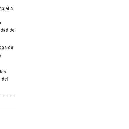
da el 4
o
idad de
ctos de
y
las
 del