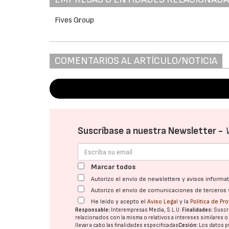
Fives Group
COMENTARIOS AL ARTÍCULO/NOTICIA
Suscríbase a nuestra Newsletter -
Marcar todos
Autorizo el envío de newsletters y avisos inform
Autorizo el envío de comunicaciones de terceros 
He leído y acepto el
Aviso Legal
y la
Política de Pr
Responsable:
Interempresas Media, S.L.U.
Finalidades:
Suscri
relacionados con la misma o relativos a intereses similares 
llevar a cabo las finalidades especificadas
Cesión:
Los datos p