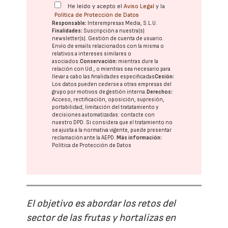
He leído y acepto el
Aviso Legal
y la
Política de Protección de Datos
Responsable:
Interempresas Media, S.L.U.
Finalidades:
Suscripción a nuestra(s)
newsletter(s). Gestión de cuenta de usuario.
Envío de emails relacionados con la misma o
relativos a intereses similares o
asociados.
Conservación:
mientras dure la
relación con Ud., o mientras sea necesario para
llevar a cabo las finalidades especificadas
Cesión:
Los datos pueden cederse a otras
empresas del
grupo
por motivos de gestión interna.
Derechos:
Acceso, rectificación, oposición, supresión,
portabilidad, limitación del tratatamiento y
decisiones automatizadas:
contacte con
nuestro DPD
. Si considera que el tratamiento no
se ajusta a la normativa vigente, puede presentar
reclamación ante la
AEPD
.
Más información:
Política de Protección de Datos
El objetivo es abordar los retos del
sector de las frutas y hortalizas en