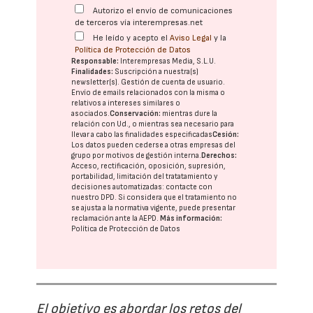
Autorizo el envío de comunicaciones
de terceros vía interempresas.net
He leído y acepto el
Aviso Legal
y la
Política de Protección de Datos
Responsable:
Interempresas Media, S.L.U.
Finalidades:
Suscripción a nuestra(s)
newsletter(s). Gestión de cuenta de usuario.
Envío de emails relacionados con la misma o
relativos a intereses similares o
asociados.
Conservación:
mientras dure la
relación con Ud., o mientras sea necesario para
llevar a cabo las finalidades especificadas
Cesión:
Los datos pueden cederse a otras
empresas del
grupo
por motivos de gestión interna.
Derechos:
Acceso, rectificación, oposición, supresión,
portabilidad, limitación del tratatamiento y
decisiones automatizadas:
contacte con
nuestro DPD
. Si considera que el tratamiento no
se ajusta a la normativa vigente, puede presentar
reclamación ante la
AEPD
.
Más información:
Política de Protección de Datos
El objetivo es abordar los retos del