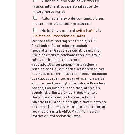
Autorizo el envío de newsletters y
avisos informativos personalizados de
interempresas.net
Autorizo el envío de comunicaciones
de terceros vía interempresas.net
He leído y acepto el
Aviso Legal
y la
Política de Protección de Datos
Responsable:
Interempresas Media, S.L.U.
Finalidades:
Suscripción a nuestra(s)
newsletter(s). Gestión de cuenta de usuario.
Envío de emails relacionados con la misma o
relativos a intereses similares o
asociados.
Conservación:
mientras dure la
relación con Ud., o mientras sea necesario para
llevar a cabo las finalidades especificadas
Cesión:
Los datos pueden cederse a otras
empresas del
grupo
por motivos de gestión interna.
Derechos:
Acceso, rectificación, oposición, supresión,
portabilidad, limitación del tratatamiento y
decisiones automatizadas:
contacte con
nuestro DPD
. Si considera que el tratamiento no
se ajusta a la normativa vigente, puede presentar
reclamación ante la
AEPD
.
Más información:
Política de Protección de Datos