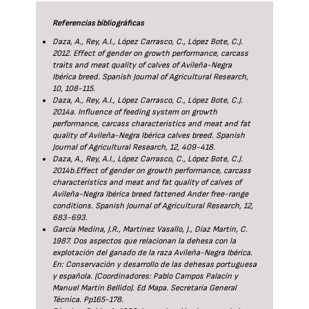
Referencias bibliográficas
Daza, A., Rey, A.I., López Carrasco, C., López Bote, C.J.
2012. Effect of gender on growth performance, carcass
traits and meat quality of calves of Avileña-Negra
Ibérica breed. Spanish Journal of Agricultural Research,
10, 108-115.
Daza, A., Rey, A.I., López Carrasco, C., López Bote, C.J.
2014a. Influence of feeding system on growth
performance, carcass characteristics and meat and fat
quality of Avileña-Negra Ibérica calves breed. Spanish
Journal of Agricultural Research, 12, 409-418.
Daza, A., Rey, A.I., López Carrasco, C., López Bote, C.J.
2014b.Effect of gender on growth performance, carcass
characteristics and meat and fat quality of calves of
Avileña-Negra Ibérica breed fattened Ander free-range
conditions. Spanish Journal of Agricultural Research, 12,
683-693.
García Medina, J.R., Martínez Vasallo, J., Díaz Martín, C.
1987. Dos aspectos que relacionan la dehesa con la
explotación del ganado de la raza Avileña-Negra Ibérica.
En: Conservación y desarrollo de las dehesas portuguesa
y española. (Coordinadores: Pablo Campos Palacín y
Manuel Martín Bellido). Ed Mapa. Secretaría General
Técnica. Pp165-178.