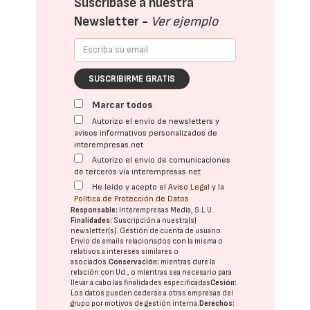
Suscríbase a nuestra
Newsletter -
Ver ejemplo
SUSCRIBIRME GRATIS
Marcar todos
Autorizo el envío de newsletters y
avisos informativos personalizados de
interempresas.net
Autorizo el envío de comunicaciones
de terceros vía interempresas.net
He leído y acepto el
Aviso Legal
y la
Política de Protección de Datos
Responsable:
Interempresas Media, S.L.U.
Finalidades:
Suscripción a nuestra(s)
newsletter(s). Gestión de cuenta de usuario.
Envío de emails relacionados con la misma o
relativos a intereses similares o
asociados.
Conservación:
mientras dure la
relación con Ud., o mientras sea necesario para
llevar a cabo las finalidades especificadas
Cesión:
Los datos pueden cederse a otras
empresas del
grupo
por motivos de gestión interna.
Derechos: