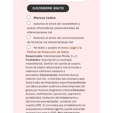
SUSCRIBIRME GRATIS
Marcar todos
Autorizo el envío de newsletters y
avisos informativos personalizados de
interempresas.net
Autorizo el envío de comunicaciones
de terceros vía interempresas.net
He leído y acepto el
Aviso Legal
y la
Política de Protección de Datos
Responsable:
Interempresas Media, S.L.U.
Finalidades:
Suscripción a nuestra(s)
newsletter(s). Gestión de cuenta de usuario.
Envío de emails relacionados con la misma o
relativos a intereses similares o
asociados.
Conservación:
mientras dure la
relación con Ud., o mientras sea necesario para
llevar a cabo las finalidades especificadas
Cesión:
Los datos pueden cederse a otras
empresas del
grupo
por motivos de gestión interna.
Derechos:
Acceso, rectificación, oposición, supresión,
portabilidad, limitación del tratatamiento y
decisiones automatizadas:
contacte con
nuestro DPD
. Si considera que el tratamiento no
se ajusta a la normativa vigente, puede presentar
reclamación ante la
AEPD
.
Más información: