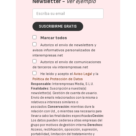
Newsletter -
Ver ejemplo
SUSCRIBIRME GRATIS
Marcar todos
Autorizo el envío de newsletters y
avisos informativos personalizados de
interempresas.net
Autorizo el envío de comunicaciones
de terceros vía interempresas.net
He leído y acepto el
Aviso Legal
y la
Política de Protección de Datos
Responsable:
Interempresas Media, S.L.U.
Finalidades:
Suscripción a nuestra(s)
newsletter(s). Gestión de cuenta de usuario.
Envío de emails relacionados con la misma o
relativos a intereses similares o
asociados.
Conservación:
mientras dure la
relación con Ud., o mientras sea necesario para
llevar a cabo las finalidades especificadas
Cesión:
Los datos pueden cederse a otras
empresas del
grupo
por motivos de gestión interna.
Derechos:
Acceso, rectificación, oposición, supresión,
portabilidad, limitación del tratatamiento y