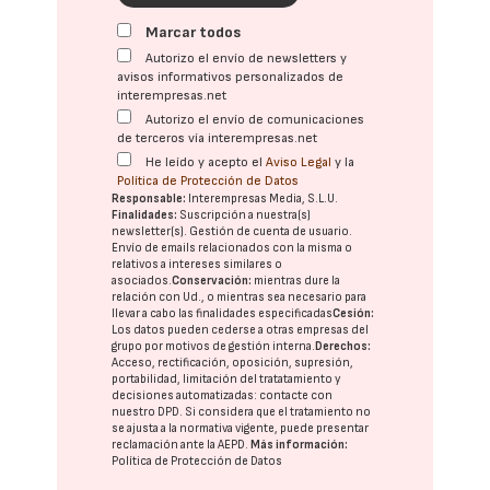
Marcar todos
Autorizo el envío de newsletters y
avisos informativos personalizados de
interempresas.net
Autorizo el envío de comunicaciones
de terceros vía interempresas.net
He leído y acepto el
Aviso Legal
y la
Política de Protección de Datos
Responsable:
Interempresas Media, S.L.U.
Finalidades:
Suscripción a nuestra(s)
newsletter(s). Gestión de cuenta de usuario.
Envío de emails relacionados con la misma o
relativos a intereses similares o
asociados.
Conservación:
mientras dure la
relación con Ud., o mientras sea necesario para
llevar a cabo las finalidades especificadas
Cesión:
Los datos pueden cederse a otras
empresas del
grupo
por motivos de gestión interna.
Derechos:
Acceso, rectificación, oposición, supresión,
portabilidad, limitación del tratatamiento y
decisiones automatizadas:
contacte con
nuestro DPD
. Si considera que el tratamiento no
se ajusta a la normativa vigente, puede presentar
reclamación ante la
AEPD
.
Más información:
Política de Protección de Datos