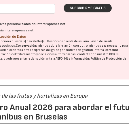
SUSCRIBIRME GRATIS
ativos personalizados de interempresas.net
vía interempresas.net
otección de Datos
pción a nuestra(s) newsletter(s). Gestión de cuenta de usuario. Envío de emails
o asociados.
Conservación:
mientras dure la relación con Ud., o mientras sea necesario para
ueden cederse a otras
empresas del grupo
por motivos de gestión interna.
Derechos:
imitación del tratatamiento y decisiones automatizadas:
contacte con nuestro DPD
. Si
nte, puede presentar reclamación ante la
AEPD
.
Más información:
Política de Protección de
r de las frutas y hortalizas en Europa
ro Anual 2026 para abordar el fut
nibus en Bruselas
21/07/2026
28/07/202