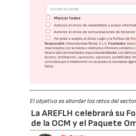
Marcar todos
Autorizo el envío de newsletters y avisos inform
Autorizo el envío de comunicaciones de terceros 
He leído y acepto el
Aviso Legal
y la
Política de Pr
Responsable:
Interempresas Media, S.L.U.
Finalidades:
Suscri
relacionados con la misma o relativos a intereses similares 
llevar a cabo las finalidades especificadas
Cesión:
Los datos p
Acceso, rectificación, oposición, supresión, portabilidad, l
considera que el tratamiento no se ajusta a la normativa vige
Datos
El objetivo es abordar los retos del secto
La AREFLH celebrará su Fo
de la OCM y el Paquete Om