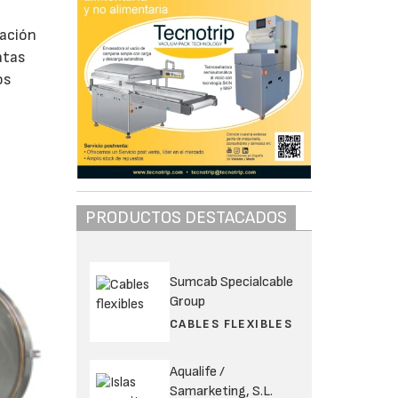
l
vación
atas
os
PRODUCTOS DESTACADOS
Sumcab Specialcable
Group
CABLES FLEXIBLES
Aqualife /
Samarketing, S.L.