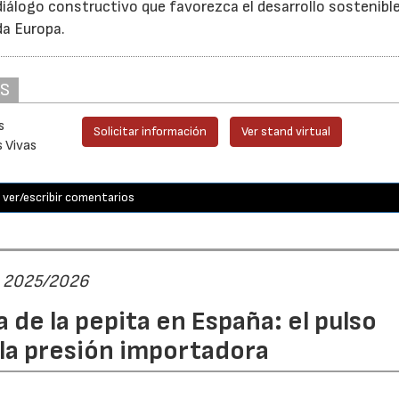
iálogo constructivo que favorezca el desarrollo sostenible
da Europa.
AS
s
Solicitar información
Ver stand virtual
s Vivas
ver/escribir comentarios
ta 2025/2026
 de la pepita en España: el pulso
 la presión importadora