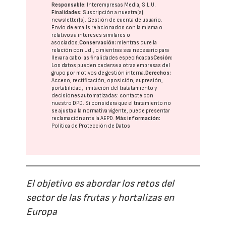
Responsable:
Interempresas Media, S.L.U.
Finalidades:
Suscripción a nuestra(s)
newsletter(s). Gestión de cuenta de usuario.
Envío de emails relacionados con la misma o
relativos a intereses similares o
asociados.
Conservación:
mientras dure la
relación con Ud., o mientras sea necesario para
llevar a cabo las finalidades especificadas
Cesión:
Los datos pueden cederse a otras
empresas del
grupo
por motivos de gestión interna.
Derechos:
Acceso, rectificación, oposición, supresión,
portabilidad, limitación del tratatamiento y
decisiones automatizadas:
contacte con
nuestro DPD
. Si considera que el tratamiento no
se ajusta a la normativa vigente, puede presentar
reclamación ante la
AEPD
.
Más información:
Política de Protección de Datos
El objetivo es abordar los retos del
sector de las frutas y hortalizas en
Europa