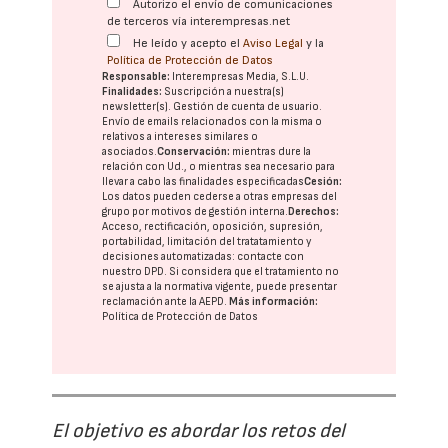
Autorizo el envío de comunicaciones
de terceros vía interempresas.net
He leído y acepto el
Aviso Legal
y la
Política de Protección de Datos
Responsable:
Interempresas Media, S.L.U.
Finalidades:
Suscripción a nuestra(s)
newsletter(s). Gestión de cuenta de usuario.
Envío de emails relacionados con la misma o
relativos a intereses similares o
asociados.
Conservación:
mientras dure la
relación con Ud., o mientras sea necesario para
llevar a cabo las finalidades especificadas
Cesión:
Los datos pueden cederse a otras
empresas del
grupo
por motivos de gestión interna.
Derechos:
Acceso, rectificación, oposición, supresión,
portabilidad, limitación del tratatamiento y
decisiones automatizadas:
contacte con
nuestro DPD
. Si considera que el tratamiento no
se ajusta a la normativa vigente, puede presentar
reclamación ante la
AEPD
.
Más información:
Política de Protección de Datos
El objetivo es abordar los retos del