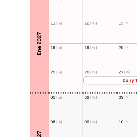
11
(
)
12
(
)
13
(
)
Lu
Ma
Mi
Ene 2027
18
(
)
19
(
)
20
(
)
Lu
Ma
Mi
25
(
)
26
(
)
27
(
)
Lu
Ma
Mi
Dairy 
01
(
)
02
(
)
03
(
)
Lu
Ma
Mi
08
(
)
09
(
)
10
(
)
Lu
Ma
Mi