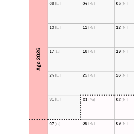
03
(
)
04
(
)
05
(
)
Lu
Ma
Mi
10
(
)
11
(
)
12
(
)
Lu
Ma
Mi
Ago 2026
17
(
)
18
(
)
19
(
)
Lu
Ma
Mi
24
(
)
25
(
)
26
(
)
Lu
Ma
Mi
31
(
)
01
(
)
02
(
)
Lu
Ma
Mi
08
(
)
09
(
)
07
(
)
Ma
Mi
Lu