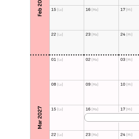
Feb 2027
15
(
)
16
(
)
17
(
)
Lu
Ma
Mi
22
(
)
23
(
)
24
(
)
Lu
Ma
Mi
01
(
)
02
(
)
03
(
)
Lu
Ma
Mi
08
(
)
09
(
)
10
(
)
Lu
Ma
Mi
Mar 2027
15
(
)
16
(
)
17
(
)
Lu
Ma
Mi
22
(
)
23
(
)
24
(
)
Lu
Ma
Mi