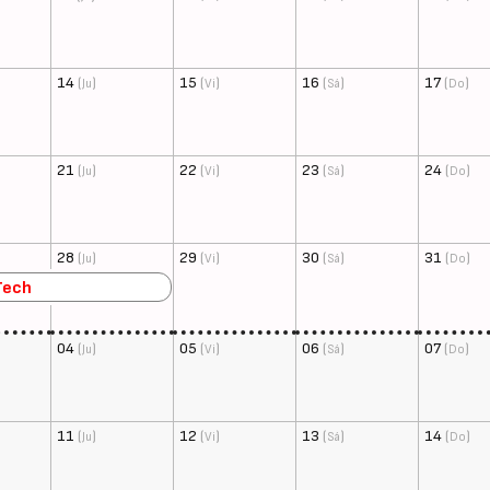
14
(
)
15
(
)
16
(
)
17
(
)
Ju
Vi
Sá
Do
21
(
)
22
(
)
23
(
)
24
(
)
Ju
Vi
Sá
Do
28
(
)
29
(
)
30
(
)
31
(
)
Ju
Vi
Sá
Do
Tech
04
(
)
05
(
)
06
(
)
07
(
)
Ju
Vi
Sá
Do
11
(
)
12
(
)
13
(
)
14
(
)
Ju
Vi
Sá
Do