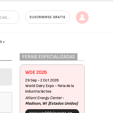
SUSCRIBIRSE GRATIS
AS
FERIAS ESPECIALIZADAS
WDE 2026
29 Sep - 2 Oct 2026
World Dairy Expo - Feria de la
industria láctea
Alliant Energy Center
Madison, WI
Estados Unidos