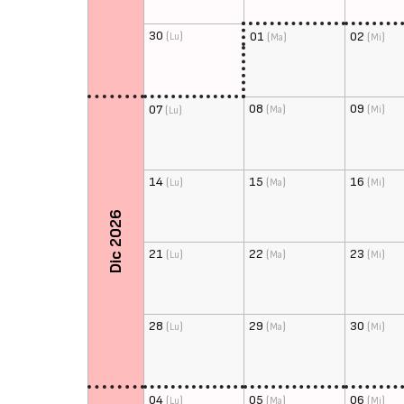
30
(
)
01
(
)
02
(
)
Lu
Ma
Mi
08
(
)
09
(
)
07
(
)
Ma
Mi
Lu
14
(
)
15
(
)
16
(
)
Lu
Ma
Mi
Dic 2026
21
(
)
22
(
)
23
(
)
Lu
Ma
Mi
28
(
)
29
(
)
30
(
)
Lu
Ma
Mi
04
(
)
05
(
)
06
(
)
Lu
Ma
Mi