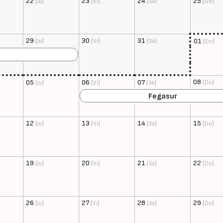
22
(
)
23
(
)
24
(
)
25
(
)
Ju
Vi
Sá
Do
29
(
)
30
(
)
31
(
)
01
(
)
Ju
Vi
Sá
Do
08
(
)
05
(
)
06
(
)
07
(
)
Do
Ju
Vi
Sá
Fegasur
12
(
)
13
(
)
14
(
)
15
(
)
Ju
Vi
Sá
Do
19
(
)
20
(
)
21
(
)
22
(
)
Ju
Vi
Sá
Do
26
(
)
27
(
)
28
(
)
29
(
)
Ju
Vi
Sá
Do