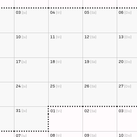
03
(
)
04
(
)
05
(
)
06
(
)
Ju
Vi
Sá
Do
10
(
)
11
(
)
12
(
)
13
(
)
Ju
Vi
Sá
Do
17
(
)
18
(
)
19
(
)
20
(
)
Ju
Vi
Sá
Do
24
(
)
25
(
)
26
(
)
27
(
)
Ju
Vi
Sá
Do
31
(
)
01
(
)
02
(
)
03
(
)
Ju
Vi
Sá
Do
08
(
)
09
(
)
10
(
)
07
(
)
Vi
Sá
Do
Ju