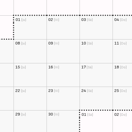
01
(
)
02
(
)
03
(
)
04
(
)
Ju
Vi
Sá
Do
08
(
)
09
(
)
10
(
)
11
(
)
Ju
Vi
Sá
Do
15
(
)
16
(
)
17
(
)
18
(
)
Ju
Vi
Sá
Do
22
(
)
23
(
)
24
(
)
25
(
)
Ju
Vi
Sá
Do
29
(
)
30
(
)
01
(
)
02
(
)
Ju
Vi
Sá
Do