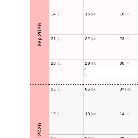
14
(
)
15
(
)
16
(
)
Lu
Ma
Mi
Sep 2026
21
(
)
22
(
)
23
(
)
Lu
Ma
Mi
28
(
)
29
(
)
30
(
)
Lu
Ma
Mi
05
(
)
06
(
)
07
(
)
Lu
Ma
Mi
12
(
)
13
(
)
14
(
)
Lu
Ma
Mi
Oct 2026