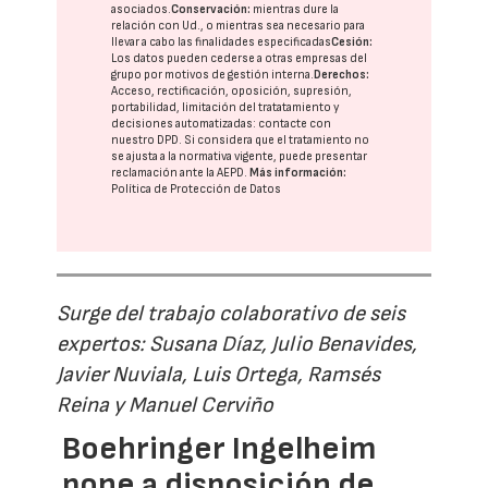
asociados.
Conservación:
mientras dure la
relación con Ud., o mientras sea necesario para
llevar a cabo las finalidades especificadas
Cesión:
Los datos pueden cederse a otras
empresas del
grupo
por motivos de gestión interna.
Derechos:
Acceso, rectificación, oposición, supresión,
portabilidad, limitación del tratatamiento y
decisiones automatizadas:
contacte con
nuestro DPD
. Si considera que el tratamiento no
se ajusta a la normativa vigente, puede presentar
reclamación ante la
AEPD
.
Más información:
Política de Protección de Datos
Surge del trabajo colaborativo de seis
expertos: Susana Díaz, Julio Benavides,
Javier Nuviala, Luis Ortega, Ramsés
Reina y Manuel Cerviño
Boehringer Ingelheim
pone a disposición de