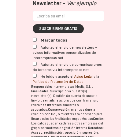
Newsletter -
Ver ejemplo
SUSCRIBIRME GRATIS
Marcar todos
Autorizo el envío de newsletters y
avisos informativos personalizados de
interempresas.net
Autorizo el envío de comunicaciones
de terceros vía interempresas.net
He leído y acepto el
Aviso Legal
y la
Política de Protección de Datos
Responsable:
Interempresas Media, S.L.U.
Finalidades:
Suscripción a nuestra(s)
newsletter(s). Gestión de cuenta de usuario.
Envío de emails relacionados con la misma o
relativos a intereses similares o
asociados.
Conservación:
mientras dure la
relación con Ud., o mientras sea necesario para
llevar a cabo las finalidades especificadas
Cesión:
Los datos pueden cederse a otras
empresas del
grupo
por motivos de gestión interna.
Derechos:
Acceso, rectificación, oposición, supresión,