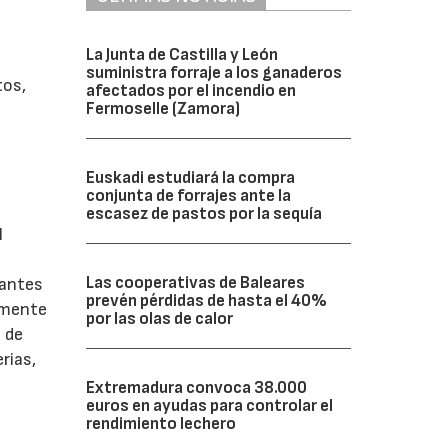
La Junta de Castilla y León
n
suministra forraje a los ganaderos
tos,
afectados por el incendio en
Fermoselle (Zamora)
Euskadi estudiará la compra
conjunta de forrajes ante la
escasez de pastos por la sequía
l
Las cooperativas de Baleares
 antes
prevén pérdidas de hasta el 40%
amente
por las olas de calor
s de
rias,
Extremadura convoca 38.000
euros en ayudas para controlar el
rendimiento lechero