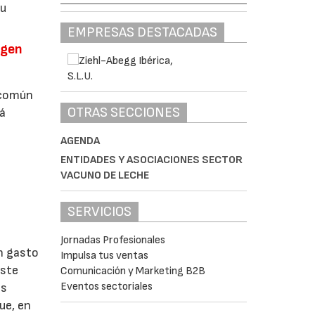
su
EMPRESAS DESTACADAS
igen
 común
OTRAS SECCIONES
tá
AGENDA
ENTIDADES Y ASOCIACIONES SECTOR
VACUNO DE LECHE
SERVICIOS
a
Jornadas Profesionales
n gasto
Impulsa tus ventas
oste
Comunicación y Marketing B2B
Eventos sectoriales
os
ue, en