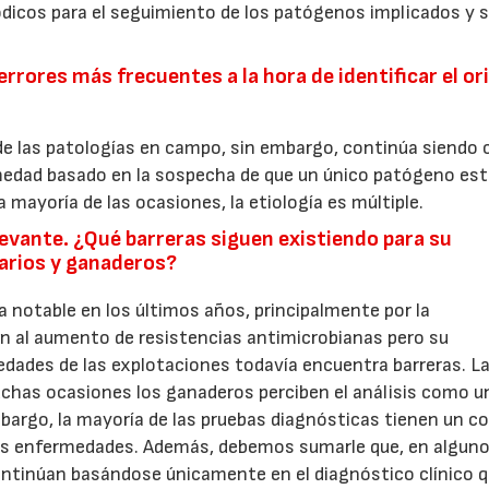
ódicos para el seguimiento de los patógenos implicados y 
errores más frecuentes a la hora de identificar el or
e las patologías en campo, sin embargo, continúa siendo
rmedad basado en la sospecha de que un único patógeno es
a mayoría de las ocasiones, la etiología es múltiple.
levante. ¿Qué barreras siguen existiendo para su
narios y ganaderos?
a notable en los últimos años, principalmente por la
ón al aumento de resistencias antimicrobianas pero su
edades de las explotaciones todavía encuentra barreras. L
uchas ocasiones los ganaderos perciben el análisis como u
bargo, la mayoría de las pruebas diagnósticas tienen un c
las enfermedades. Además, debemos sumarle que, en algun
ntinúan basándose únicamente en el diagnóstico clínico q