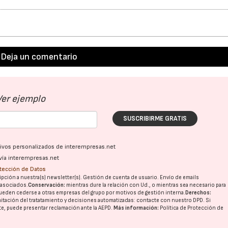
Deja un comentario
Ver ejemplo
SUSCRIBIRME GRATIS
ativos personalizados de interempresas.net
vía interempresas.net
otección de Datos
pción a nuestra(s) newsletter(s). Gestión de cuenta de usuario. Envío de emails
o asociados.
Conservación:
mientras dure la relación con Ud., o mientras sea necesario para
ueden cederse a otras
empresas del grupo
por motivos de gestión interna.
Derechos:
imitación del tratatamiento y decisiones automatizadas:
contacte con nuestro DPD
. Si
nte, puede presentar reclamación ante la
AEPD
.
Más información:
Política de Protección de