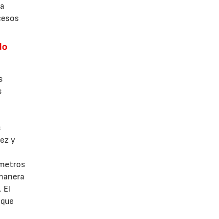
la
ocesos
do
s
s
s
dez y
ámetros
 manera
 El
 que