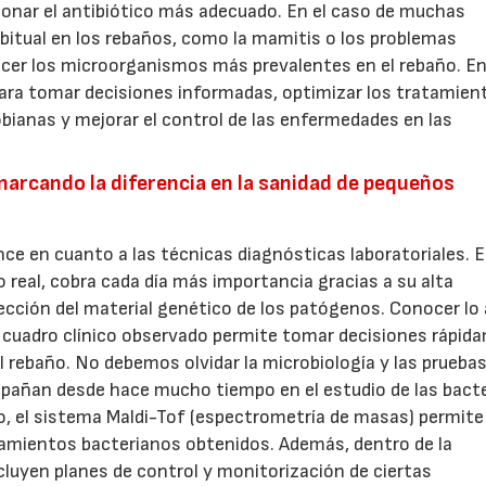
ccionar el antibiótico más adecuado. En el caso de muchas
itual en los rebaños, como la mamitis o los problemas
ocer los microorganismos más prevalentes en el rebaño. E
para tomar decisiones informadas, optimizar los tratamien
obianas y mejorar el control de las enfermedades en las
arcando la diferencia en la sanidad de pequeños
ce en cuanto a las técnicas diagnósticas laboratoriales. E
real, cobra cada día más importancia gracias a su alta
etección del material genético de los patógenos. Conocer lo
l cuadro clínico observado permite tomar decisiones rápid
el rebaño. No debemos olvidar la microbiología y las prueba
mpañan desde hace mucho tiempo en el estudio de las bacte
o, el sistema Maldi-Tof (espectrometría de masas) permite
islamientos bacterianos obtenidos. Además, dentro de la
ncluyen planes de control y monitorización de ciertas