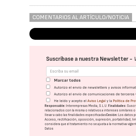
COMENTARIOS AL ARTÍCULO/NOTICIA
Suscríbase a nuestra Newsletter -
Marcar todos
Autorizo el envío de newsletters y avisos inform
Autorizo el envío de comunicaciones de terceros 
He leído y acepto el
Aviso Legal
y la
Política de Pr
Responsable:
Interempresas Media, S.L.U.
Finalidades:
Suscri
relacionados con la misma o relativos a intereses similares 
llevar a cabo las finalidades especificadas
Cesión:
Los datos p
Acceso, rectificación, oposición, supresión, portabilidad, l
considera que el tratamiento no se ajusta a la normativa vige
Datos