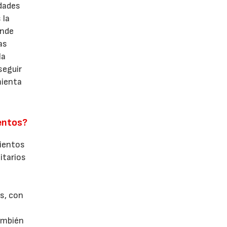
dades
 la
ende
as
la
seguir
mienta
ientos?
mientos
itarios
os, con
también