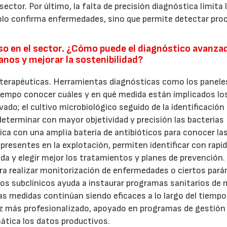
 sector. Por último, la falta de precisión diagnóstica limita 
 solo confirma enfermedades, sino que permite detectar pr
so en el sector. ¿Cómo puede el diagnóstico avanza
anos y mejorar la sostenibilidad?
s terapéuticas. Herramientas diagnósticas como los panele
iempo conocer cuáles y en qué medida están implicados lo
ado; el cultivo microbiológico seguido de la identificación
eterminar con mayor objetividad y precisión las bacterias
ótica con una amplia batería de antibióticos para conocer la
presentes en la explotación, permiten identificar con rapi
vada y elegir mejor los tratamientos y planes de prevención.
para realizar monitorización de enfermedades o ciertos par
os subclínicos ayuda a instaurar programas sanitarios de
 medidas continúan siendo eficaces a lo largo del tiempo.
z más profesionalizado, apoyado en programas de gestión
ática los datos productivos.