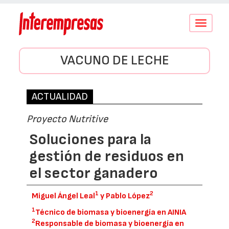
Conmutar
navegació
VACUNO DE LECHE
ACTUALIDAD
Proyecto Nutritive
Soluciones para la
gestión de residuos en
el sector ganadero
1
2
Miguel Ángel Leal
y Pablo López
1
Técnico de biomasa y bioenergía en AINIA
2
Responsable de biomasa y bioenergía en