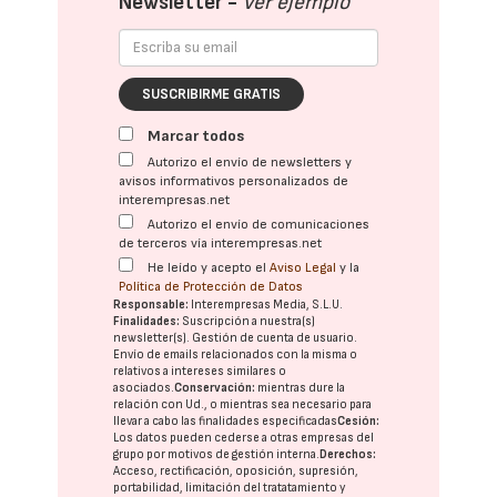
Newsletter -
Ver ejemplo
SUSCRIBIRME GRATIS
Marcar todos
Autorizo el envío de newsletters y
avisos informativos personalizados de
interempresas.net
Autorizo el envío de comunicaciones
de terceros vía interempresas.net
He leído y acepto el
Aviso Legal
y la
Política de Protección de Datos
Responsable:
Interempresas Media, S.L.U.
Finalidades:
Suscripción a nuestra(s)
newsletter(s). Gestión de cuenta de usuario.
Envío de emails relacionados con la misma o
relativos a intereses similares o
asociados.
Conservación:
mientras dure la
relación con Ud., o mientras sea necesario para
llevar a cabo las finalidades especificadas
Cesión:
Los datos pueden cederse a otras
empresas del
grupo
por motivos de gestión interna.
Derechos:
Acceso, rectificación, oposición, supresión,
portabilidad, limitación del tratatamiento y