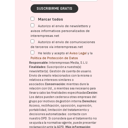
SUSCRIBIRME GRATIS
Marcar todos
Autorizo el envío de newsletters y
avisos informativos personalizados de
interempresas.net
Autorizo el envío de comunicaciones
de terceros vía interempresas.net
He leído y acepto el
Aviso Legal
y la
Política de Protección de Datos
Responsable:
Interempresas Media, S.L.U.
Finalidades:
Suscripción a nuestra(s)
newsletter(s). Gestión de cuenta de usuario.
Envío de emails relacionados con la misma o
relativos a intereses similares o
asociados.
Conservación:
mientras dure la
relación con Ud., o mientras sea necesario para
llevar a cabo las finalidades especificadas
Cesión:
Los datos pueden cederse a otras
empresas del
grupo
por motivos de gestión interna.
Derechos:
Acceso, rectificación, oposición, supresión,
portabilidad, limitación del tratatamiento y
decisiones automatizadas:
contacte con
nuestro DPD
. Si considera que el tratamiento no
se ajusta a la normativa vigente, puede presentar
reclamación ante la
AEPD
.
Más información: