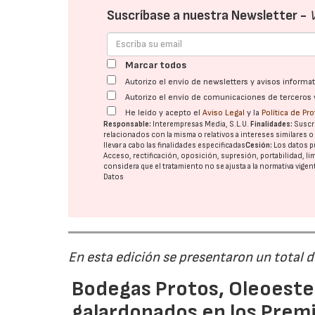
Suscríbase a nuestra Newsletter -
Marcar todos
Autorizo el envío de newsletters y avisos inform
Autorizo el envío de comunicaciones de terceros 
He leído y acepto el
Aviso Legal
y la
Política de Pr
Responsable:
Interempresas Media, S.L.U.
Finalidades:
Suscri
relacionados con la misma o relativos a intereses similares 
llevar a cabo las finalidades especificadas
Cesión:
Los datos p
Acceso, rectificación, oposición, supresión, portabilidad, l
considera que el tratamiento no se ajusta a la normativa vige
Datos
En esta edición se presentaron un total 
Bodegas Protos, Oleoestep
galardonados en los Prem