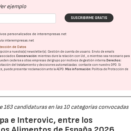
Ver ejemplo
SUSCRIBIRME GRATIS
ativos personalizados de interempresas.net
vía interempresas.net
otección de Datos
pción a nuestra(s) newsletter(s). Gestión de cuenta de usuario. Envío de emails
o asociados.
Conservación:
mientras dure la relación con Ud., o mientras sea necesario para
ueden cederse a otras
empresas del grupo
por motivos de gestión interna.
Derechos:
imitación del tratatamiento y decisiones automatizadas:
contacte con nuestro DPD
. Si
nte, puede presentar reclamación ante la
AEPD
.
Más información:
Política de Protección de
de 163 candidaturas en las 10 categorías convocadas
a e Interovic, entre los
ios Alimentos de España 2026