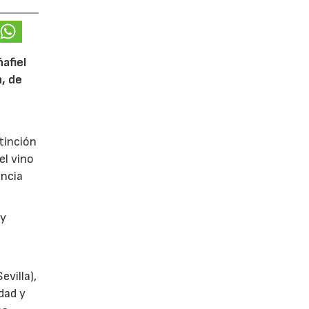
afiel
n, de
tinción
el vino
encia
y
villa),
dad y