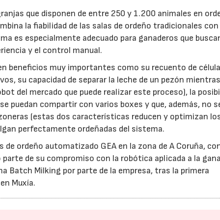
granjas que disponen de entre 250 y 1.200 animales en ord
ina la fiabilidad de las salas de ordeño tradicionales con 
tema es especialmente adecuado para ganaderos que busca
riencia y el control manual.
en beneficios muy importantes como su recuento de célul
os, su capacidad de separar la leche de un pezón mientras
obot del mercado que puede realizar este proceso), la posibi
 se puedan compartir con varios boxes y que, además, no s
ezoneras (estas dos características reducen y optimizan lo
salgan perfectamente ordeñadas del sistema.
ipos de ordeño automatizado GEA en la zona de A Coruña, co
 parte de su compromiso con la robótica aplicada a la gana
 Batch Milking por parte de la empresa, tras la primera
 en Muxía.