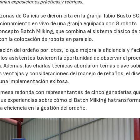
nan exposiciones prácticas y teóricas.
onas de Galicia se dieron cita en la granja Tubío Busto SC
ncionamiento en vivo de una granja equipada con 8 robots
oncepto Batch Milking, que combina el sistema clásico de
con la colocación de robots en paralelo.
ón del ordeño por lotes, lo que mejora la eficiencia y facil
 los asistentes tuvieron la oportunidad de observar el pro
07/07/2026
21/07/2026
a. Además, las charlas técnicas abordaron temas clave sobr
s ventajas y consideraciones del manejo de rebaños, el dis
 una implementación exitosa.
mesa redonda con representantes de cinco ganaderías qu
sus experiencias sobre cómo el Batch Milking hatransform
a eficiencia en la gestión del ordeño.