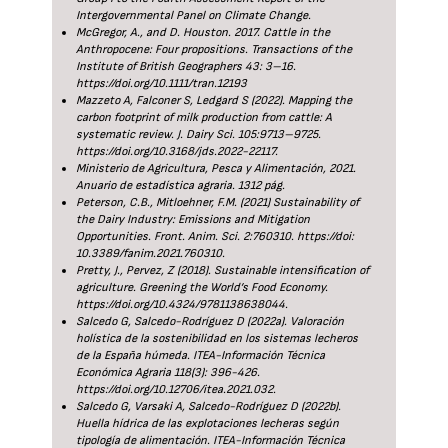
Intergovernmental Panel on Climate Change.
McGregor, A., and D. Houston. 2017. Cattle in the
Anthropocene: Four propositions. Transactions of the
Institute of British Geographers 43: 3–16.
https://doi.org/10.1111/tran.12193
Mazzeto A, Falconer S, Ledgard S (2022). Mapping the
carbon footprint of milk production from cattle: A
systematic review. J. Dairy Sci. 105:9713–9725.
https://doi.org/10.3168/jds.2022-22117.
Ministerio de Agricultura, Pesca y Alimentación, 2021.
Anuario de estadística agraria. 1312 pág.
Peterson, C.B., Mitloehner, F.M. (2021) Sustainability of
the Dairy Industry: Emissions and Mitigation
Opportunities. Front. Anim. Sci. 2:760310. https://doi:
10.3389/fanim.2021.760310.
Pretty, J., Pervez, Z (2018). Sustainable intensification of
agriculture. Greening the World’s Food Economy.
https://doi.org/10.4324/9781138638044.
Salcedo G, Salcedo-Rodríguez D (2022a). Valoración
holística de la sostenibilidad en los sistemas lecheros
de la España húmeda. ITEA-Información Técnica
Económica Agraria 118(3): 396-426.
https://doi.org/10.12706/itea.2021.032.
Salcedo G, Varsaki A, Salcedo-Rodríguez D (2022b).
Huella hídrica de las explotaciones lecheras según
tipología de alimentación. ITEA-Información Técnica