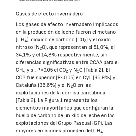
Gases de efecto invernadero
Los gases de efecto invernadero implicados
en la producción de leche fueron el metano
(CH
), dióxido de carbono (CO
) y el óxido
4
2
nitroso (N
O), que representan el 51,0%; el
2
34,1% y el 14,8% respectivamente; sin
diferencias significativas entre CCAA para el
CH
y sí, P<0,05 el CO
y N
O (Tabla 2). El
4
2
2
CO2 fue superior (P<0,05) en CyL (36,9%) y
Cataluña (36,6%) y el N
O en las
2
explotaciones de la cornisa cantábrica
(Tabla 2). La Figura 1 representa los
elementos mayoritarios que configuran la
huella de carbono de un kilo de leche en las
explotaciones del Grupo Pascual (GP). Las
mayores emisiones proceden del CH
4