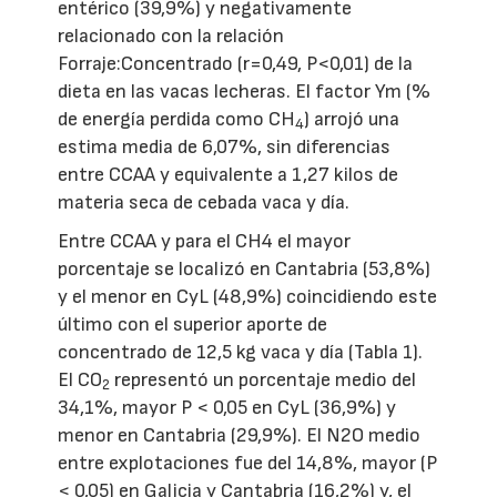
entérico (39,9%) y negativamente
relacionado con la relación
Forraje:Concentrado (r=0,49, P<0,01) de la
dieta en las vacas lecheras. El factor Ym (%
de energía perdida como CH
) arrojó una
4
estima media de 6,07%, sin diferencias
entre CCAA y equivalente a 1,27 kilos de
materia seca de cebada vaca y día.
Entre CCAA y para el CH4 el mayor
porcentaje se localizó en Cantabria (53,8%)
y el menor en CyL (48,9%) coincidiendo este
último con el superior aporte de
concentrado de 12,5 kg vaca y día (Tabla 1).
El CO
representó un porcentaje medio del
2
34,1%, mayor P < 0,05 en CyL (36,9%) y
menor en Cantabria (29,9%). El N2O medio
entre explotaciones fue del 14,8%, mayor (P
< 0,05) en Galicia y Cantabria (16,2%) y, el