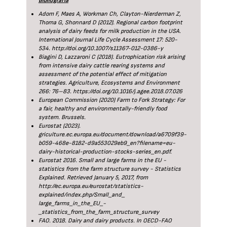
Bibliografía
Adom F, Maes A, Workman Ch, Clayton-Nierderman Z,
Thoma G, Shonnard D (2012). Regional carbon footprint
analysis of dairy feeds for milk production in the USA.
International Journal Life Cycle Assessment 17: 520-
534. http://doi.org/10.1007/s11367-012-0386-y
Biagini D, Lazzaroni C (2018). Eutrophication risk arising
from intensive dairy cattle rearing systems and
assessment of the potential effect of mitigation
strategies. Agriculture, Ecosystems and Environment
266: 76–83. https://doi.org/10.1016/j.agee.2018.07.026
European Commission (2020) Farm to Fork Strategy: For
a fair, healthy and environmentally-friendly food
system. Brussels.
Eurostat (2023).
griculture.ec.europa.eu/document/download/a6709f39-
b059-468e-8182-d9a553029eb9_en?filename=eu-
dairy-historical-production-stocks-series_en.pdf.
Eurostat 2016. Small and large farms in the EU -
statistics from the farm structure survey - Statistics
Explained. Retrieved January 5, 2017, from
http://ec.europa.eu/eurostat/statistics-
explained/index.php/Small_and_
large_farms_in_the_EU_-
_statistics_from_the_farm_structure_survey
FAO. 2018. Dairy and dairy products. In OECD-FAO