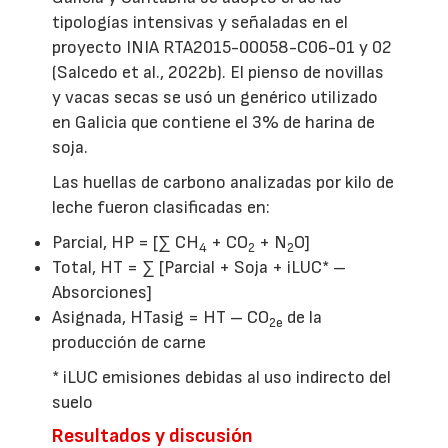
tipologías intensivas y señaladas en el
proyecto INIA RTA2015-00058-C06-01 y 02
(Salcedo et al., 2022b). El pienso de novillas
y vacas secas se usó un genérico utilizado
en Galicia que contiene el 3% de harina de
soja.
Las huellas de carbono analizadas por kilo de
leche fueron clasificadas en:
Parcial, HP = [∑ CH
+ CO
+ N
O]
4
2
2
Total, HT = ∑ [Parcial + Soja + iLUC* –
Absorciones]
Asignada, HTasig = HT – CO
de la
2e
producción de carne
* iLUC emisiones debidas al uso indirecto del
suelo
Resultados y discusión