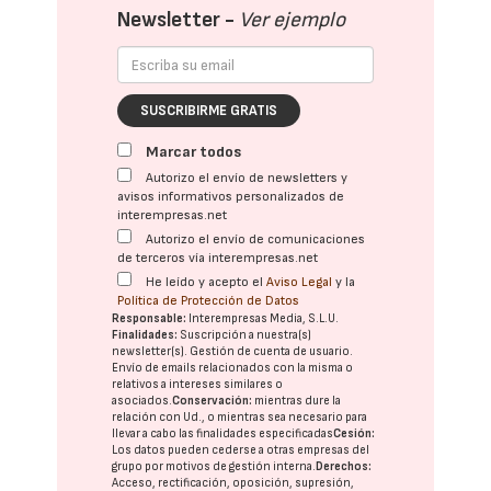
Newsletter -
Ver ejemplo
SUSCRIBIRME GRATIS
Marcar todos
Autorizo el envío de newsletters y
avisos informativos personalizados de
interempresas.net
Autorizo el envío de comunicaciones
de terceros vía interempresas.net
He leído y acepto el
Aviso Legal
y la
Política de Protección de Datos
Responsable:
Interempresas Media, S.L.U.
Finalidades:
Suscripción a nuestra(s)
newsletter(s). Gestión de cuenta de usuario.
Envío de emails relacionados con la misma o
relativos a intereses similares o
asociados.
Conservación:
mientras dure la
relación con Ud., o mientras sea necesario para
llevar a cabo las finalidades especificadas
Cesión:
Los datos pueden cederse a otras
empresas del
grupo
por motivos de gestión interna.
Derechos:
Acceso, rectificación, oposición, supresión,