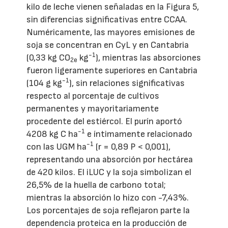
kilo de leche vienen señaladas en la Figura 5,
sin diferencias significativas entre CCAA.
Numéricamente, las mayores emisiones de
soja se concentran en CyL y en Cantabria
-1
(0,33 kg CO
kg
), mientras las absorciones
2e
fueron ligeramente superiores en Cantabria
-1
(104 g kg
), sin relaciones significativas
respecto al porcentaje de cultivos
permanentes y mayoritariamente
procedente del estiércol. El purín aportó
-1
4208 kg C ha
e íntimamente relacionado
-1
con las UGM ha
(r = 0,89 P < 0,001),
representando una absorción por hectárea
de 420 kilos. El iLUC y la soja simbolizan el
26,5% de la huella de carbono total;
mientras la absorción lo hizo con -7,43%.
Los porcentajes de soja reflejaron parte la
dependencia proteica en la producción de