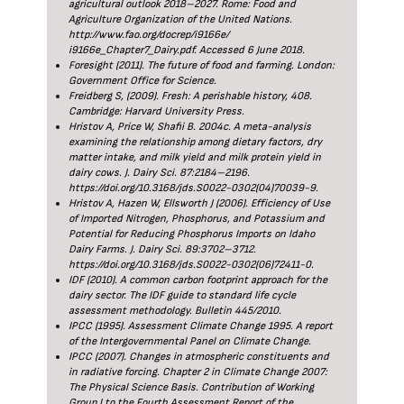
agricultural outlook 2018–2027. Rome: Food and
Agriculture Organization of the United Nations.
http://www.fao.org/docrep/i9166e/
i9166e_Chapter7_Dairy.pdf. Accessed 6 June 2018.
Foresight (2011). The future of food and farming. London:
Government Office for Science.
Freidberg S, (2009). Fresh: A perishable history, 408.
Cambridge: Harvard University Press.
Hristov A, Price W, Shafii B. 2004c. A meta-analysis
examining the relationship among dietary factors, dry
matter intake, and milk yield and milk protein yield in
dairy cows. J. Dairy Sci. 87:2184–2196.
https://doi.org/10.3168/jds.S0022-0302(04)70039-9.
Hristov A, Hazen W, Ellsworth J (2006). Efficiency of Use
of Imported Nitrogen, Phosphorus, and Potassium and
Potential for Reducing Phosphorus Imports on Idaho
Dairy Farms. J. Dairy Sci. 89:3702–3712.
https://doi.org/10.3168/jds.S0022-0302(06)72411-0.
IDF (2010). A common carbon footprint approach for the
dairy sector. The IDF guide to standard life cycle
assessment methodology. Bulletin 445/2010.
IPCC (1995). Assessment Climate Change 1995. A report
of the Intergovernmental Panel on Climate Change.
IPCC (2007). Changes in atmospheric constituents and
in radiative forcing. Chapter 2 in Climate Change 2007:
The Physical Science Basis. Contribution of Working
Group I to the Fourth Assessment Report of the