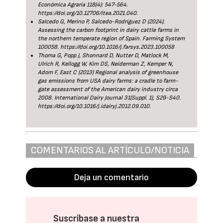
Económica Agraria 118(4): 547-564.
https://doi.org/10.12706/itea.2021.040.
Salcedo G, Merino P, Salcedo-Rodríguez D (2024).
Assessing the carbon footprint in dairy cattle farms in
the northern temperate region of Spain. Farming System
100058. https://doi.org/10.1016/j.farsys.2023.100058
Thoma G, Popp J, Shonnard D, Nutter D, Matlock M,
Ulrich R, Kellogg W, Kim DS, Neiderman Z, Kemper N,
Adom F, East C (2013) Regional analysis of greenhouse
gas emissions from USA dairy farms: a cradle to farm-
gate assessment of the American dairy industry circa
2008. International Dairy Journal 31(Suppl. 1), S29-S40.
https://doi.org/10.1016/j.idairyj.2012.09.010.
COMENTARIOS AL ARTÍCULO/NOTICIA
Deja un comentario
Suscríbase a nuestra