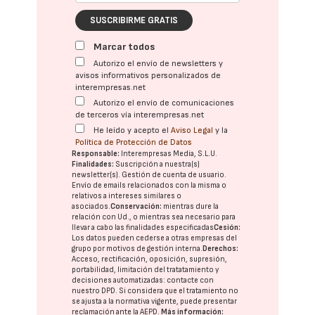
SUSCRIBIRME GRATIS
Marcar todos
Autorizo el envío de newsletters y
avisos informativos personalizados de
interempresas.net
Autorizo el envío de comunicaciones
de terceros vía interempresas.net
He leído y acepto el
Aviso Legal
y la
Política de Protección de Datos
Responsable:
Interempresas Media, S.L.U.
Finalidades:
Suscripción a nuestra(s)
newsletter(s). Gestión de cuenta de usuario.
Envío de emails relacionados con la misma o
relativos a intereses similares o
asociados.
Conservación:
mientras dure la
relación con Ud., o mientras sea necesario para
llevar a cabo las finalidades especificadas
Cesión:
Los datos pueden cederse a otras
empresas del
grupo
por motivos de gestión interna.
Derechos:
Acceso, rectificación, oposición, supresión,
portabilidad, limitación del tratatamiento y
decisiones automatizadas:
contacte con
nuestro DPD
. Si considera que el tratamiento no
se ajusta a la normativa vigente, puede presentar
reclamación ante la
AEPD
.
Más información: