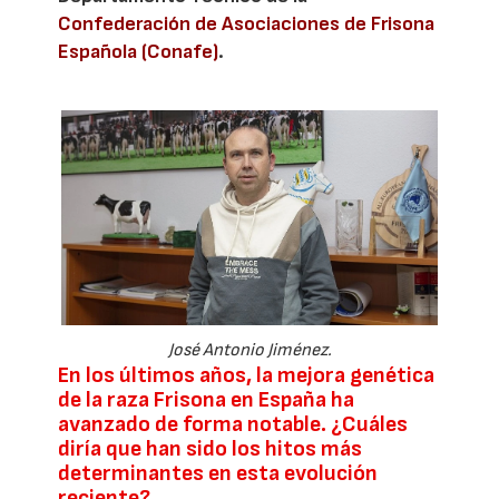
Confederación de Asociaciones de Frisona
Española (Conafe)
.
José Antonio Jiménez.
En los últimos años, la mejora genética
de la raza Frisona en España ha
avanzado de forma notable. ¿Cuáles
diría que han sido los hitos más
determinantes en esta evolución
reciente?