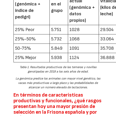
actual
vitalici
(genómica +
en el
(genómica +
(kilos d
índice de
grupo
datos
leche)
pedigrí)
propios)
25% Peor
5.751
1028
29.504
25%-50%
5.732
1068
33.064
50-75%
5.849
1091
35.708
25% Mejor
5.938
1124
36.888
Tabla 1. Resultados productivos de las terneras y novillas
genotipadas en 2019 a los seis años de edad.
La genómica predice los animales con mayor nivel genético, las
vacas más productivas a largo plazo y las probabilidades de
alcanzar un número elevado de lactaciones.
En términos de características
productivas y funcionales, ¿qué rasgos
presentan hoy una mayor presión de
selección en la Frisona española y por