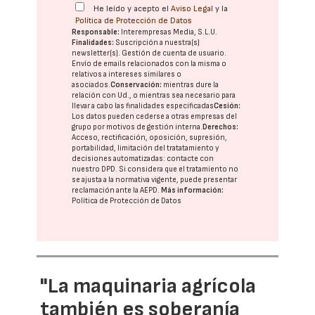
He leído y acepto el
Aviso Legal
y la
Política de Protección de Datos
Responsable:
Interempresas Media, S.L.U.
Finalidades:
Suscripción a nuestra(s)
newsletter(s). Gestión de cuenta de usuario.
Envío de emails relacionados con la misma o
relativos a intereses similares o
asociados.
Conservación:
mientras dure la
relación con Ud., o mientras sea necesario para
llevar a cabo las finalidades especificadas
Cesión:
Los datos pueden cederse a otras
empresas del
grupo
por motivos de gestión interna.
Derechos:
Acceso, rectificación, oposición, supresión,
portabilidad, limitación del tratatamiento y
decisiones automatizadas:
contacte con
nuestro DPD
. Si considera que el tratamiento no
se ajusta a la normativa vigente, puede presentar
reclamación ante la
AEPD
.
Más información:
Política de Protección de Datos
"La maquinaria agrícola
también es soberanía