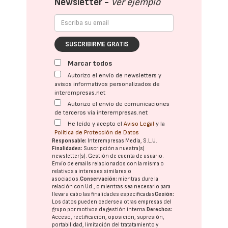
Newsletter -
Ver ejemplo
SUSCRIBIRME GRATIS
Marcar todos
Autorizo el envío de newsletters y
avisos informativos personalizados de
interempresas.net
Autorizo el envío de comunicaciones
de terceros vía interempresas.net
He leído y acepto el
Aviso Legal
y la
Política de Protección de Datos
Responsable:
Interempresas Media, S.L.U.
Finalidades:
Suscripción a nuestra(s)
newsletter(s). Gestión de cuenta de usuario.
Envío de emails relacionados con la misma o
relativos a intereses similares o
asociados.
Conservación:
mientras dure la
relación con Ud., o mientras sea necesario para
llevar a cabo las finalidades especificadas
Cesión:
Los datos pueden cederse a otras
empresas del
grupo
por motivos de gestión interna.
Derechos:
Acceso, rectificación, oposición, supresión,
portabilidad, limitación del tratatamiento y