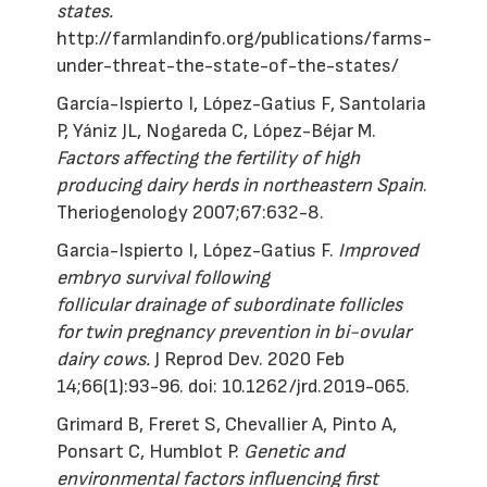
states.
http://farmlandinfo.org/publications/farms-
under-threat-the-state-of-the-states/
García-Ispierto I, López-Gatius F, Santolaria
P, Yániz JL, Nogareda C, López-Béjar M.
Factors affecting the fertility of high
producing dairy herds in northeastern Spain
.
Theriogenology 2007;67:632-8.
Garcia-Ispierto I, López-Gatius F.
Improved
embryo survival following
follicular drainage of subordinate follicles
for twin pregnancy prevention in bi-ovular
dairy cows.
J Reprod Dev. 2020 Feb
14;66(1):93-96. doi: 10.1262/jrd.2019-065.
Grimard B, Freret S, Chevallier A, Pinto A,
Ponsart C, Humblot P.
Genetic and
environmental factors influencing first