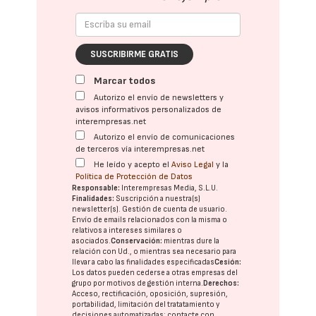
SUSCRIBIRME GRATIS
Marcar todos
Autorizo el envío de newsletters y
avisos informativos personalizados de
interempresas.net
Autorizo el envío de comunicaciones
de terceros vía interempresas.net
He leído y acepto el
Aviso Legal
y la
Política de Protección de Datos
Responsable:
Interempresas Media, S.L.U.
Finalidades:
Suscripción a nuestra(s)
newsletter(s). Gestión de cuenta de usuario.
Envío de emails relacionados con la misma o
relativos a intereses similares o
asociados.
Conservación:
mientras dure la
relación con Ud., o mientras sea necesario para
llevar a cabo las finalidades especificadas
Cesión:
Los datos pueden cederse a otras
empresas del
grupo
por motivos de gestión interna.
Derechos:
Acceso, rectificación, oposición, supresión,
portabilidad, limitación del tratatamiento y
decisiones automatizadas:
contacte con