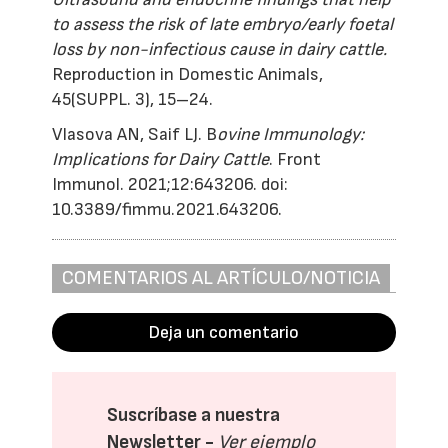
to assess the risk of late embryo/early foetal
loss by non-infectious cause in dairy cattle.
Reproduction in Domestic Animals,
45(SUPPL. 3), 15–24.
Vlasova AN, Saif LJ. B
ovine Immunology:
Implications for Dairy Cattle
. Front
Immunol. 2021;12:643206. doi:
10.3389/fimmu.2021.643206.
COMENTARIOS AL ARTÍCULO/NOTICIA
Deja un comentario
Suscríbase a nuestra
Newsletter -
Ver ejemplo