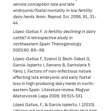
service conception rate and late
embryonic/foetal mortality in low fertility
dairy herds
. Anim. Reprod. Sci. 2006, 91, 31-
44.
López-Gatius F.
Is fertility declining in dairy
cattle? A retrospective study in
northeastern Spain.
Theriogenology
2003;60: 89–99.
López-Gatius F, Szenci O, Bech-Sàbat G,
García-Ispierto I, Serrano B, Santolaria P,
Yániz J. Factors of non-infectious nature
affecting late embryonic and early foetal
loss in high producing dairy herds in north-
eastern Spain. Literature review. Magyar
Allatorvosok Lapja 2009; 39:515-531
López Gatius, F., & Garcia Ispierto, I. (2010).
Ultrasound and endocrine findings that help