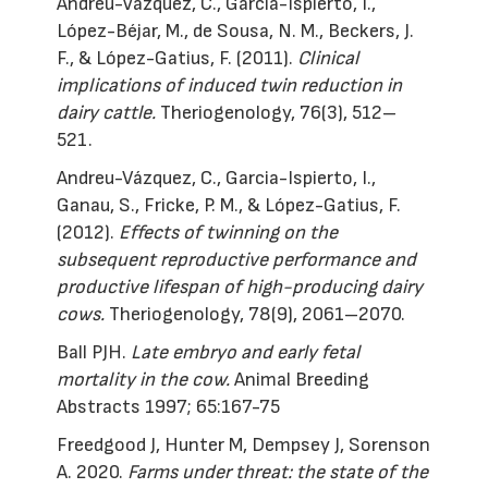
Andreu-Vázquez, C., Garcia-Ispierto, I.,
López-Béjar, M., de Sousa, N. M., Beckers, J.
F., & López-Gatius, F. (2011).
Clinical
implications of induced twin reduction in
dairy cattle.
Theriogenology, 76(3), 512–
521.
Andreu-Vázquez, C., Garcia-Ispierto, I.,
Ganau, S., Fricke, P. M., & López-Gatius, F.
(2012).
Effects of twinning on the
subsequent reproductive performance and
productive lifespan of high-producing dairy
cows.
Theriogenology, 78(9), 2061–2070.
Ball PJH.
Late embryo and early fetal
mortality in the cow.
Animal Breeding
Abstracts 1997; 65:167-75
Freedgood J, Hunter M, Dempsey J, Sorenson
A. 2020.
Farms under threat: the state of the