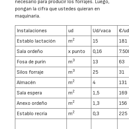
necesario para producir los forrajes. Luego,
pongan la cifra que ustedes quieran en
maquinaria.
Instalaciones
ud
Ud/vaca
€/u
2
Establo lactación
m
15
181
Sala ordeño
x punto
0,16
7.50
3
Fosa de purín
m
13
63
3
Silos forraje
m
25
31
2
Almacén
m
4
131
2
Sala espera
m
1,5
169
2
Anexo ordeño
m
1,3
156
2
Establo recría
m
0,3
225