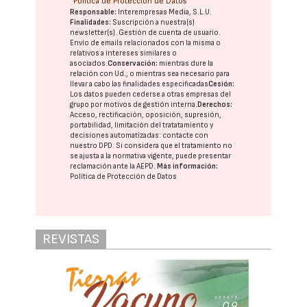
Política de Protección de Datos
Responsable:
Interempresas Media, S.L.U.
Finalidades:
Suscripción a nuestra(s)
newsletter(s). Gestión de cuenta de usuario.
Envío de emails relacionados con la misma o
relativos a intereses similares o
asociados.
Conservación:
mientras dure la
relación con Ud., o mientras sea necesario para
llevar a cabo las finalidades especificadas
Cesión:
Los datos pueden cederse a otras
empresas del
grupo
por motivos de gestión interna.
Derechos:
Acceso, rectificación, oposición, supresión,
portabilidad, limitación del tratatamiento y
decisiones automatizadas:
contacte con
nuestro DPD
. Si considera que el tratamiento no
se ajusta a la normativa vigente, puede presentar
reclamación ante la
AEPD
.
Más información:
Política de Protección de Datos
REVISTAS