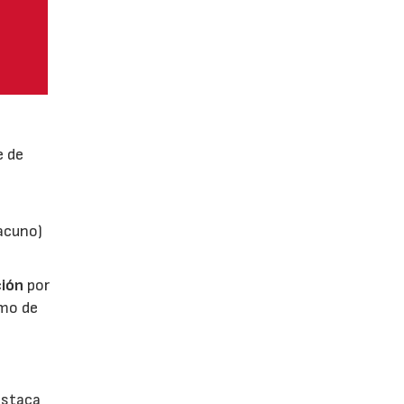
e de
vacuno)
ión
por
umo de
estaca