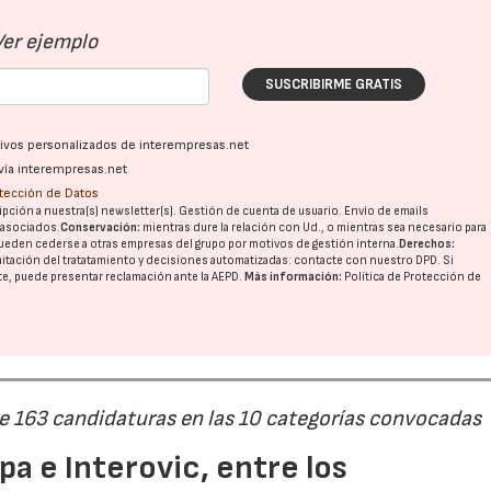
Ver ejemplo
SUSCRIBIRME GRATIS
ativos personalizados de interempresas.net
vía interempresas.net
otección de Datos
pción a nuestra(s) newsletter(s). Gestión de cuenta de usuario. Envío de emails
o asociados.
Conservación:
mientras dure la relación con Ud., o mientras sea necesario para
ueden cederse a otras
empresas del grupo
por motivos de gestión interna.
Derechos:
imitación del tratatamiento y decisiones automatizadas:
contacte con nuestro DPD
. Si
nte, puede presentar reclamación ante la
AEPD
.
Más información:
Política de Protección de
de 163 candidaturas en las 10 categorías convocadas
a e Interovic, entre los