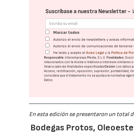
Suscríbase a nuestra Newsletter -
Marcar todos
Autorizo el envío de newsletters y avisos inform
Autorizo el envío de comunicaciones de terceros 
He leído y acepto el
Aviso Legal
y la
Política de Pr
Responsable:
Interempresas Media, S.L.U.
Finalidades:
Suscri
relacionados con la misma o relativos a intereses similares 
llevar a cabo las finalidades especificadas
Cesión:
Los datos p
Acceso, rectificación, oposición, supresión, portabilidad, l
considera que el tratamiento no se ajusta a la normativa vige
Datos
En esta edición se presentaron un total 
Bodegas Protos, Oleoestep