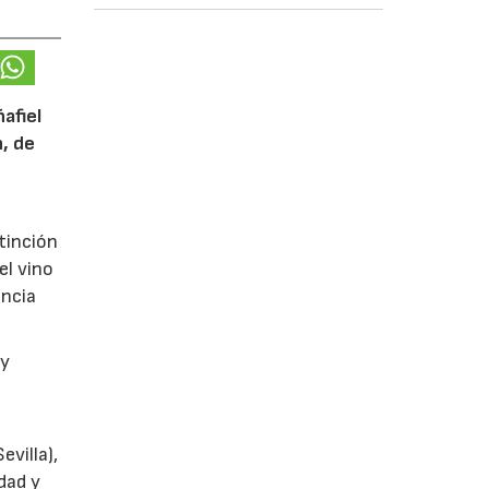
afiel
n, de
tinción
el vino
encia
y
villa),
dad y