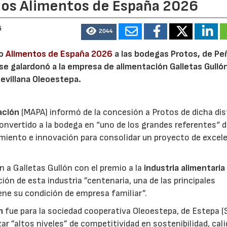
ios Alimentos de España 2026
6
2044
io
Alimentos de España 2026
a las bodegas Protos, de Peñ
 se galardonó a la empresa de alimentación Galletas Gulló
sevillana Oleoestepa.
ación
(MAPA) informó de la concesión a Protos de dicha dis
nvertido a la bodega en “uno de los grandes referentes“ d
miento e innovación para consolidar un proyecto de excel
ón a Galletas Gullón con el premio a la
industria alimentaria
ión de esta industria ”centenaria, una de las principales
ene su condición de empresa familiar”.
n
fue para la sociedad cooperativa Oleoestepa, de Estepa (Se
zar ”altos niveles” de competitividad en sostenibilidad, cali