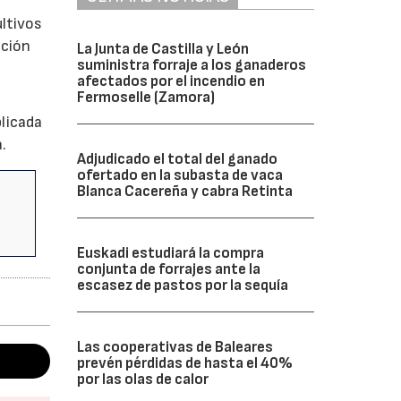
ultivos
ación
La Junta de Castilla y León
suministra forraje a los ganaderos
afectados por el incendio en
Fermoselle (Zamora)
blicada
.
Adjudicado el total del ganado
ofertado en la subasta de vaca
Blanca Cacereña y cabra Retinta
Euskadi estudiará la compra
conjunta de forrajes ante la
escasez de pastos por la sequía
Las cooperativas de Baleares
prevén pérdidas de hasta el 40%
por las olas de calor