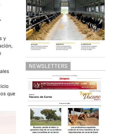
a
.
s y
ación,
e
NEWSLETTERS
cales
icio
cos que