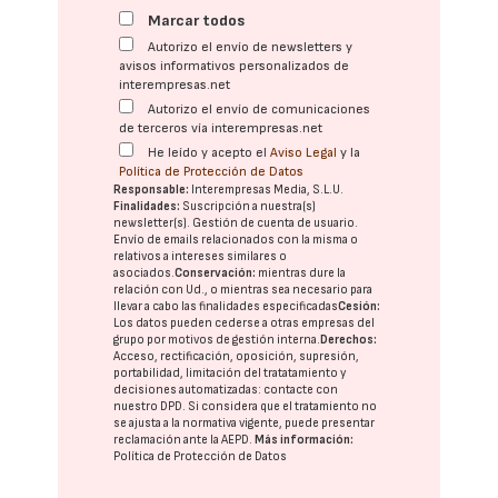
Marcar todos
Autorizo el envío de newsletters y
avisos informativos personalizados de
interempresas.net
Autorizo el envío de comunicaciones
de terceros vía interempresas.net
He leído y acepto el
Aviso Legal
y la
Política de Protección de Datos
Responsable:
Interempresas Media, S.L.U.
Finalidades:
Suscripción a nuestra(s)
newsletter(s). Gestión de cuenta de usuario.
Envío de emails relacionados con la misma o
relativos a intereses similares o
asociados.
Conservación:
mientras dure la
relación con Ud., o mientras sea necesario para
llevar a cabo las finalidades especificadas
Cesión:
Los datos pueden cederse a otras
empresas del
grupo
por motivos de gestión interna.
Derechos:
Acceso, rectificación, oposición, supresión,
portabilidad, limitación del tratatamiento y
decisiones automatizadas:
contacte con
nuestro DPD
. Si considera que el tratamiento no
se ajusta a la normativa vigente, puede presentar
reclamación ante la
AEPD
.
Más información:
Política de Protección de Datos