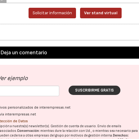
Solicitar información
Ver stand virtual
Deja un comentario
Ver ejemplo
SUSCRIBIRME GRATIS
ativos personalizados de interempresas.net
vía interempresas.net
otección de Datos
pción a nuestra(s) newsletter(s). Gestión de cuenta de usuario. Envío de emails
o asociados.
Conservación:
mientras dure la relación con Ud., o mientras sea necesario para
ueden cederse a otras
empresas del grupo
por motivos de gestión interna.
Derechos: