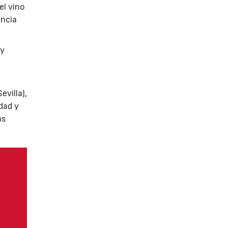
el vino
encia
y
villa),
dad y
as