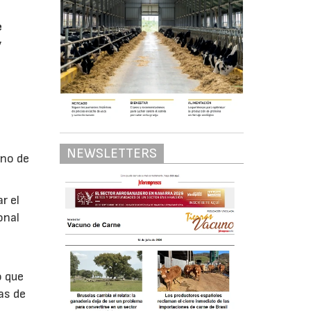
e
y
NEWSLETTERS
uno de
r el
onal
o que
as de