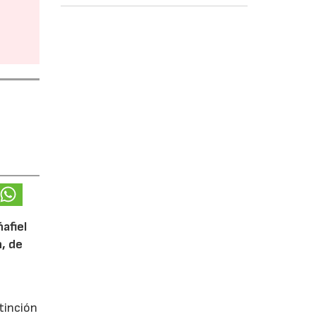
afiel
n, de
tinción