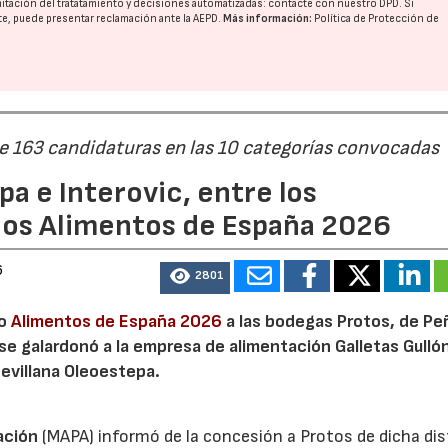
imitación del tratatamiento y decisiones automatizadas:
contacte con nuestro DPD
. Si
nte, puede presentar reclamación ante la
AEPD
.
Más información:
Política de Protección de
de 163 candidaturas en las 10 categorías convocadas
a e Interovic, entre los
ios Alimentos de España 2026
6
2801
io
Alimentos de España 2026
a las bodegas Protos, de Peñ
 se galardonó a la empresa de alimentación Galletas Gulló
sevillana Oleoestepa.
ación
(MAPA) informó de la concesión a Protos de dicha dis