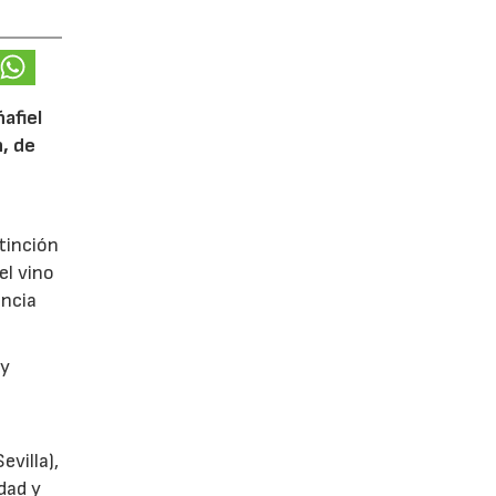
afiel
n, de
tinción
el vino
encia
y
villa),
dad y