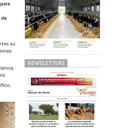
 para
 de
entes su
siones
NEWSLETTERS
lencia.
ró.
ífico,