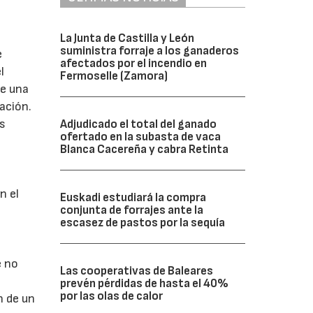
La Junta de Castilla y León
suministra forraje a los ganaderos
e
afectados por el incendio en
l
Fermoselle (Zamora)
de una
ación.
as
Adjudicado el total del ganado
ofertado en la subasta de vaca
Blanca Cacereña y cabra Retinta
n el
Euskadi estudiará la compra
conjunta de forrajes ante la
escasez de pastos por la sequía
e no
Las cooperativas de Baleares
prevén pérdidas de hasta el 40%
por las olas de calor
n de un