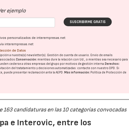
Ver ejemplo
SUSCRIBIRME GRATIS
ativos personalizados de interempresas.net
vía interempresas.net
otección de Datos
pción a nuestra(s) newsletter(s). Gestión de cuenta de usuario. Envío de emails
o asociados.
Conservación:
mientras dure la relación con Ud., o mientras sea necesario para
ueden cederse a otras
empresas del grupo
por motivos de gestión interna.
Derechos:
imitación del tratatamiento y decisiones automatizadas:
contacte con nuestro DPD
. Si
nte, puede presentar reclamación ante la
AEPD
.
Más información:
Política de Protección de
de 163 candidaturas en las 10 categorías convocadas
a e Interovic, entre los