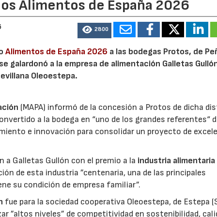
ios Alimentos de España 2026
6
2800
io
Alimentos de España 2026
a las bodegas Protos, de Peñ
 se galardonó a la empresa de alimentación Galletas Gulló
sevillana Oleoestepa.
ación
(MAPA) informó de la concesión a Protos de dicha dis
nvertido a la bodega en “uno de los grandes referentes“ d
miento e innovación para consolidar un proyecto de excel
ón a Galletas Gullón con el premio a la
industria alimentaria
ión de esta industria ”centenaria, una de las principales
ene su condición de empresa familiar”.
n
fue para la sociedad cooperativa Oleoestepa, de Estepa (Se
zar ”altos niveles” de competitividad en sostenibilidad, cali