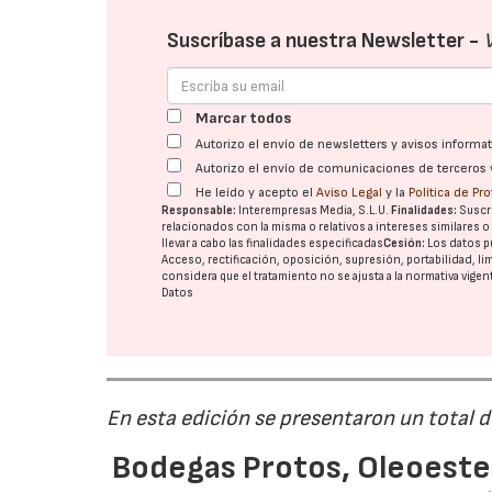
Suscríbase a nuestra Newsletter -
Marcar todos
Autorizo el envío de newsletters y avisos inform
Autorizo el envío de comunicaciones de terceros 
He leído y acepto el
Aviso Legal
y la
Política de Pr
Responsable:
Interempresas Media, S.L.U.
Finalidades:
Suscri
relacionados con la misma o relativos a intereses similares 
llevar a cabo las finalidades especificadas
Cesión:
Los datos p
Acceso, rectificación, oposición, supresión, portabilidad, l
considera que el tratamiento no se ajusta a la normativa vige
Datos
En esta edición se presentaron un total 
Bodegas Protos, Oleoestep