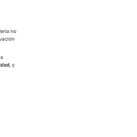
ería no
rvación
na
idad
, y