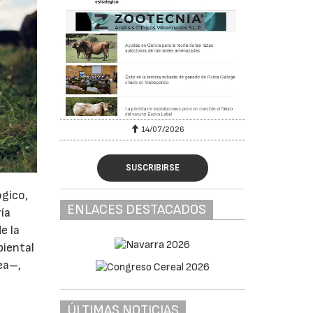
6
14/07/2026
SUSCRIBIRSE
ógico,
ENLACES DESTACADOS
ía
e la
biental
ea–,
ÚLTIMAS NOTICIAS