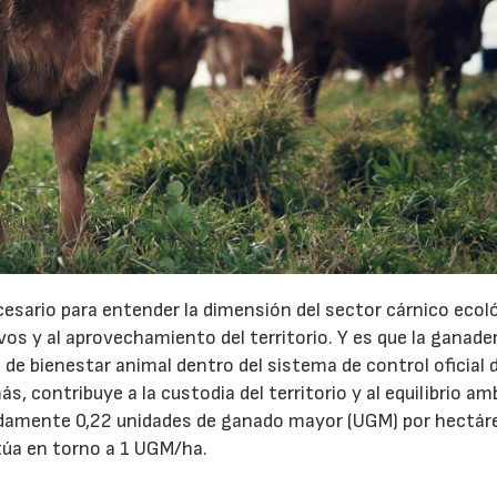
14/07/2026
28/07/202
esario para entender la dimensión del sector cárnico ecol
s y al aprovechamiento del territorio. Y es que la ganader
de bienestar animal dentro del sistema de control oficial d
 contribuye a la custodia del territorio y al equilibrio am
adamente 0,22 unidades de ganado mayor (UGM) por hectár
itúa en torno a 1 UGM/ha.