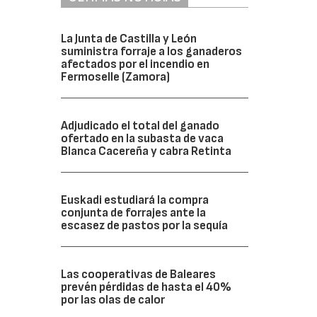
La Junta de Castilla y León
suministra forraje a los ganaderos
afectados por el incendio en
Fermoselle (Zamora)
Adjudicado el total del ganado
ofertado en la subasta de vaca
Blanca Cacereña y cabra Retinta
Euskadi estudiará la compra
conjunta de forrajes ante la
escasez de pastos por la sequía
Las cooperativas de Baleares
prevén pérdidas de hasta el 40%
por las olas de calor