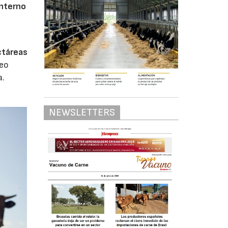
interno
ctáreas
neo
a.
NEWSLETTERS