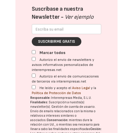
Suscríbase a nuestra
Newsletter -
Ver ejemplo
SUSCRIBIRME GRATIS
Marcar todos
Autorizo el envío de newsletters y
avisos informativos personalizados de
interempresas.net
Autorizo el envío de comunicaciones
de terceros vía interempresas.net
He leído y acepto el
Aviso Legal
y la
Política de Protección de Datos
Responsable:
Interempresas Media, S.L.U.
Finalidades:
Suscripción a nuestra(s)
newsletter(s). Gestión de cuenta de usuario.
Envío de emails relacionados con la misma o
relativos a intereses similares o
asociados.
Conservación:
mientras dure la
relación con Ud., o mientras sea necesario para
llevar a cabo las finalidades especificadas
Cesión: