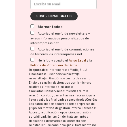
SUSCRIBIRME GRATIS
Marcar todos
Autorizo el envío de newsletters y
avisos informativos personalizados de
interempresas.net
Autorizo el envío de comunicaciones
de terceros vía interempresas.net
He leído y acepto el
Aviso Legal
y la
Política de Protección de Datos
Responsable:
Interempresas Media, S.L.U.
Finalidades:
Suscripción a nuestra(s)
newsletter(s). Gestión de cuenta de usuario.
Envío de emails relacionados con la misma o
relativos a intereses similares o
asociados.
Conservación:
mientras dure la
relación con Ud., o mientras sea necesario para
llevar a cabo las finalidades especificadas
Cesión:
Los datos pueden cederse a otras
empresas del
grupo
por motivos de gestión interna.
Derechos:
Acceso, rectificación, oposición, supresión,
portabilidad, limitación del tratatamiento y
decisiones automatizadas:
contacte con
nuestro DPD
. Si considera que el tratamiento no