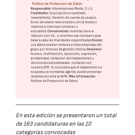
Política de Protección de Datos
Responsable:
Interempresas Media, S.L.U.
Finalidades:
Suscripción a nuestra(s)
newsletter(s). Gestión de cuenta de usuario.
Envío de emails relacionados con la misma o
relativos a intereses similares o
asociados.
Conservación:
mientras dure la
relación con Ud., o mientras sea necesario para
llevar a cabo las finalidades especificadas
Cesión:
Los datos pueden cederse a otras
empresas del
grupo
por motivos de gestión interna.
Derechos:
Acceso, rectificación, oposición, supresión,
portabilidad, limitación del tratatamiento y
decisiones automatizadas:
contacte con
nuestro DPD
. Si considera que el tratamiento no
se ajusta a la normativa vigente, puede presentar
reclamación ante la
AEPD
.
Más información:
Política de Protección de Datos
En esta edición se presentaron un total
de 163 candidaturas en las 10
categorías convocadas