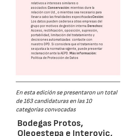
relativos a intereses similares o
asociados.
Conservación:
mientras dure la
relación con Ud., o mientras sea necesario para
llevar a cabo las finalidades especificadas
Cesión:
Los datos pueden cederse a otras
empresas del
grupo
por motivos de gestión interna.
Derechos:
Acceso, rectificación, oposición, supresión,
portabilidad, limitación del tratatamiento y
decisiones automatizadas:
contacte con
nuestro DPD
. Si considera que el tratamiento no
se ajusta a la normativa vigente, puede presentar
reclamación ante la
AEPD
.
Más información:
Política de Protección de Datos
En esta edición se presentaron un total
de 163 candidaturas en las 10
categorías convocadas
Bodegas Protos,
Oleoestepa e Interovic,