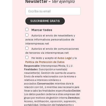
Newsletter -
Ver ejemplo
SUSCRIBIRME GRATIS
Marcar todos
Autorizo el envío de newsletters y
avisos informativos personalizados de
interempresas.net
Autorizo el envío de comunicaciones
de terceros vía interempresas.net
He leído y acepto el
Aviso Legal
y la
Política de Protección de Datos
Responsable:
Interempresas Media, S.L.U.
Finalidades:
Suscripción a nuestra(s)
newsletter(s). Gestión de cuenta de usuario.
Envío de emails relacionados con la misma o
relativos a intereses similares o
asociados.
Conservación:
mientras dure la
relación con Ud., o mientras sea necesario para
llevar a cabo las finalidades especificadas
Cesión:
Los datos pueden cederse a otras
empresas del
grupo
por motivos de gestión interna.
Derechos:
Acceso, rectificación, oposición, supresión,
portabilidad, limitación del tratatamiento y