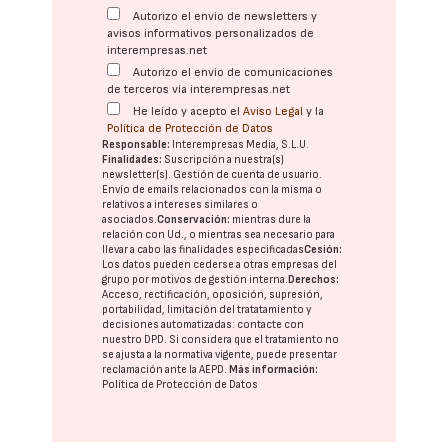
Autorizo el envío de newsletters y
avisos informativos personalizados de
interempresas.net
Autorizo el envío de comunicaciones
de terceros vía interempresas.net
He leído y acepto el
Aviso Legal
y la
Política de Protección de Datos
Responsable:
Interempresas Media, S.L.U.
Finalidades:
Suscripción a nuestra(s)
newsletter(s). Gestión de cuenta de usuario.
Envío de emails relacionados con la misma o
relativos a intereses similares o
asociados.
Conservación:
mientras dure la
relación con Ud., o mientras sea necesario para
llevar a cabo las finalidades especificadas
Cesión:
Los datos pueden cederse a otras
empresas del
grupo
por motivos de gestión interna.
Derechos:
Acceso, rectificación, oposición, supresión,
portabilidad, limitación del tratatamiento y
decisiones automatizadas:
contacte con
nuestro DPD
. Si considera que el tratamiento no
se ajusta a la normativa vigente, puede presentar
reclamación ante la
AEPD
.
Más información:
Política de Protección de Datos