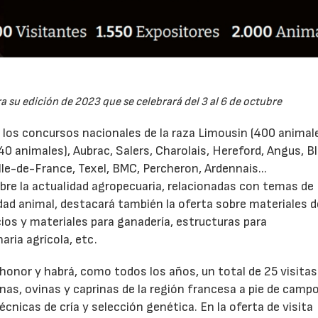
 su edición de 2023 que se celebrará del 3 al 6 de octubre
o los concursos nacionales de la raza Limousin (400 animale
14/07/2026
28/07/202
0 animales), Aubrac, Salers, Charolais, Hereford, Angus, B
le-de-France, Texel, BMC, Percheron, Ardennais...
obre la actualidad agropecuaria, relacionadas con temas de
dad animal, destacará también la oferta sobre materiales d
icios y materiales para ganadería, estructuras para
ria agrícola, etc.
e honor y habrá, como todos los años, un total de 25 visitas
nas, ovinas y caprinas de la región francesa a pie de campo
nicas de cría y selección genética. En la oferta de visita