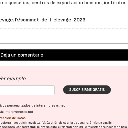
omo queserías, centros de exportación bovinos, institutos
evage.fr/sommet-de-l-elevage-2023
Deja un comentario
Ver ejemplo
SUSCRIBIRME GRATIS
ativos personalizados de interempresas.net
vía interempresas.net
otección de Datos
pción a nuestra(s) newsletter(s). Gestión de cuenta de usuario. Envío de emails
o asociados.
Conservación:
mientras dure la relación con Ud., o mientras sea necesario para