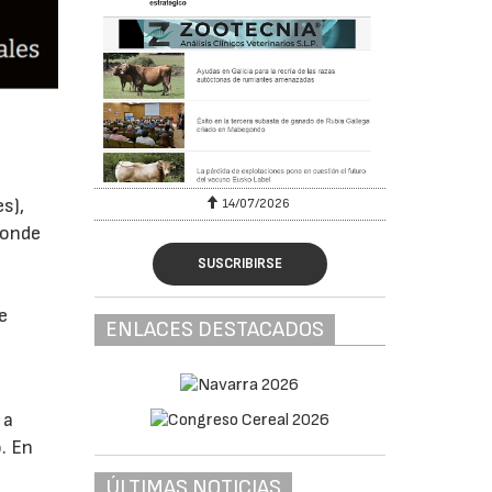
s),
6
14/07/2026
londe
SUSCRIBIRSE
e
ENLACES DESTACADOS
 a
. En
ÚLTIMAS NOTICIAS