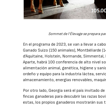
Sommet de l’Élevage se prepara para
En el programa de 2023, se van a llevar a cab
Ganado Suizo (150 animales), Montbéliarde (14
d’Aquitaine, Holstein, Normande, Simmental, I
Aparte, habrá 100 conferencia de alto nivel s
alimentación animal, genética, higiene y sani
ordeño y equipo para la industria láctea, serv
almacenamiento, energías renovables, maquina
Por otro lado, Georgia será el país invitado d
fincas ganaderas para descubrir las razas bovi
estas, los propios ganaderos mostrarán sus téc