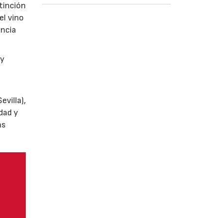
tinción
el vino
encia
y
villa),
dad y
as