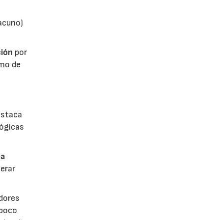
vacuno)
ión
por
umo de
estaca
lógicas
la
erar
dores
 poco