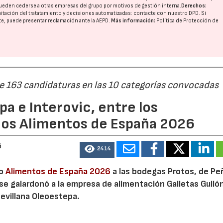
ueden cederse a otras
empresas del grupo
por motivos de gestión interna.
Derechos:
imitación del tratatamiento y decisiones automatizadas:
contacte con nuestro DPD
. Si
nte, puede presentar reclamación ante la
AEPD
.
Más información:
Política de Protección de
de 163 candidaturas en las 10 categorías convocadas
a e Interovic, entre los
ios Alimentos de España 2026
6
2414
io
Alimentos de España 2026
a las bodegas Protos, de Peñ
 se galardonó a la empresa de alimentación Galletas Gulló
sevillana Oleoestepa.