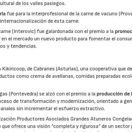
ltural de los valles pasiegos.
ria
fue para la interprofesional de la carne de vacuno (Pro
 internacionalización de esta carne.
 carne (Interovic) fue galardonada con el premio a la
promoc
ar en el mercado un nuevo producto para fomentar el cons
os y tendencias.
 Kikiricoop, de Cabranes (Asturias), una cooperativa que d
roductos como crema de avellanas, comidas preparadas eco
gas (Pontevedra) se alzó con el premio a la
producción de 
roceso de transformación y modernización, orientado a gen
anales sin incrementar el esfuerzo extractivo.
nización Productores Asociados Grandes Atuneros Congela
 que ofrece una visión ”completa y rigurosa“ de un sector