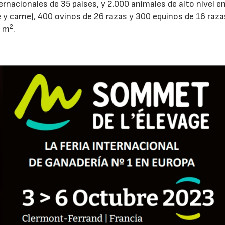
ernacionales de 35 países, y 2.000 animales de alto nivel e
y carne), 400 ovinos de 26 razas y 300 equinos de 16 raza
2
0 m
.