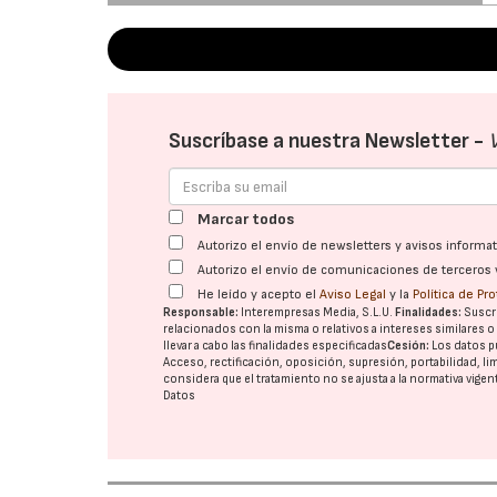
Suscríbase a nuestra Newsletter -
Marcar todos
Autorizo el envío de newsletters y avisos inform
Autorizo el envío de comunicaciones de terceros 
He leído y acepto el
Aviso Legal
y la
Política de Pr
Responsable:
Interempresas Media, S.L.U.
Finalidades:
Suscri
relacionados con la misma o relativos a intereses similares 
llevar a cabo las finalidades especificadas
Cesión:
Los datos p
Acceso, rectificación, oposición, supresión, portabilidad, l
considera que el tratamiento no se ajusta a la normativa vige
Datos