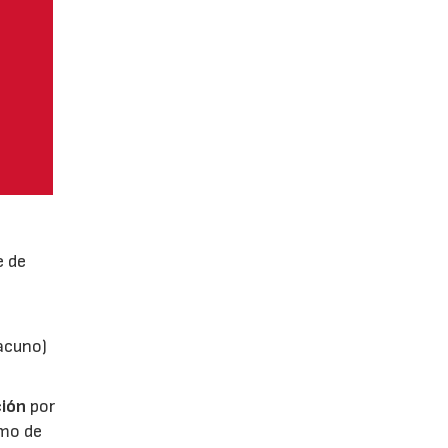
e de
vacuno)
ión
por
umo de