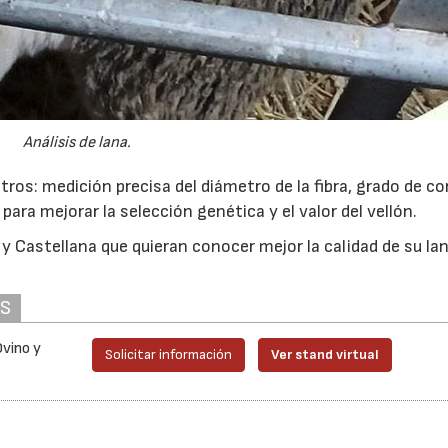
Análisis de lana.
ros: medición precisa del diámetro de la fibra, grado de co
22/07/2026
29/07/2026
 para mejorar la selección genética y el valor del vellón.
o y Castellana que quieran conocer mejor la calidad de su la
AS
Ovino y
Solicitar información
Ver stand virtual