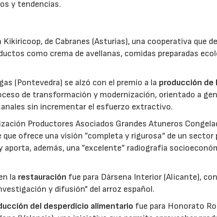
os y tendencias.
 Kikiricoop, de Cabranes (Asturias), una cooperativa que d
roductos como crema de avellanas, comidas preparadas eco
gas (Pontevedra) se alzó con el premio a la
producción de 
roceso de transformación y modernización, orientado a gen
anales sin incrementar el esfuerzo extractivo.
nización Productores Asociados Grandes Atuneros Congela
 que ofrece una visión ”completa y rigurosa“ de un sector
 y aporta, además, una ”excelente” radiografía socioeconó
en la
restauración
fue para Dársena Interior (Alicante), co
nvestigación y difusión" del arroz español.
reducción del desperdicio alimentario
fue para Honorato Ro