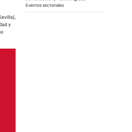
Eventos sectoriales
villa),
dad y
as