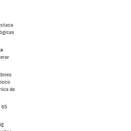
estaca
lógicas
la
erar
dores
 poco
mica de
n 65
ig