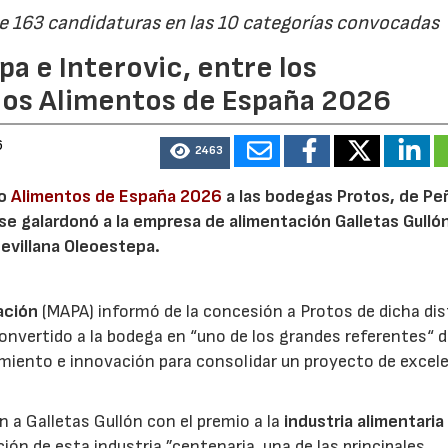
de 163 candidaturas en las 10 categorías convocadas
a e Interovic, entre los
ios Alimentos de España 2026
6
2463
io
Alimentos de España 2026
a las bodegas Protos, de Peñ
 se galardonó a la empresa de alimentación Galletas Gulló
sevillana Oleoestepa.
ación
(MAPA) informó de la concesión a Protos de dicha dis
nvertido a la bodega en “uno de los grandes referentes“ d
miento e innovación para consolidar un proyecto de excel
ón a Galletas Gullón con el premio a la
industria alimentaria
ión de esta industria ”centenaria, una de las principales