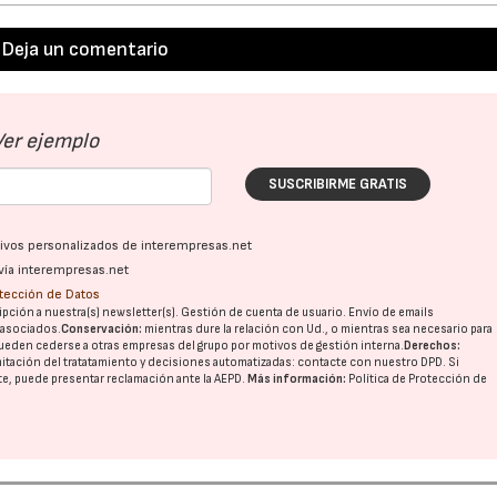
Deja un comentario
Ver ejemplo
SUSCRIBIRME GRATIS
ativos personalizados de interempresas.net
vía interempresas.net
otección de Datos
pción a nuestra(s) newsletter(s). Gestión de cuenta de usuario. Envío de emails
o asociados.
Conservación:
mientras dure la relación con Ud., o mientras sea necesario para
ueden cederse a otras
empresas del grupo
por motivos de gestión interna.
Derechos:
imitación del tratatamiento y decisiones automatizadas:
contacte con nuestro DPD
. Si
nte, puede presentar reclamación ante la
AEPD
.
Más información:
Política de Protección de