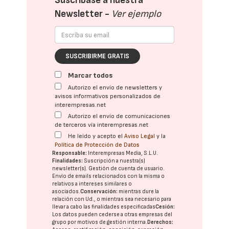
Suscríbase a nuestra
Newsletter -
Ver ejemplo
SUSCRIBIRME GRATIS
Marcar todos
Autorizo el envío de newsletters y
avisos informativos personalizados de
interempresas.net
Autorizo el envío de comunicaciones
de terceros vía interempresas.net
He leído y acepto el
Aviso Legal
y la
Política de Protección de Datos
Responsable:
Interempresas Media, S.L.U.
Finalidades:
Suscripción a nuestra(s)
newsletter(s). Gestión de cuenta de usuario.
Envío de emails relacionados con la misma o
relativos a intereses similares o
asociados.
Conservación:
mientras dure la
relación con Ud., o mientras sea necesario para
llevar a cabo las finalidades especificadas
Cesión:
Los datos pueden cederse a otras
empresas del
grupo
por motivos de gestión interna.
Derechos: