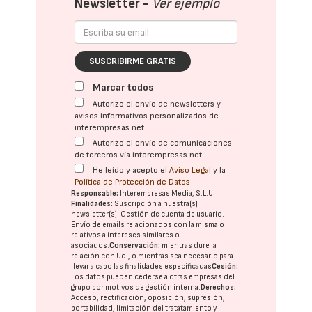
Newsletter -
Ver ejemplo
SUSCRIBIRME GRATIS
Marcar todos
Autorizo el envío de newsletters y
avisos informativos personalizados de
interempresas.net
Autorizo el envío de comunicaciones
de terceros vía interempresas.net
He leído y acepto el
Aviso Legal
y la
Política de Protección de Datos
Responsable:
Interempresas Media, S.L.U.
Finalidades:
Suscripción a nuestra(s)
newsletter(s). Gestión de cuenta de usuario.
Envío de emails relacionados con la misma o
relativos a intereses similares o
asociados.
Conservación:
mientras dure la
relación con Ud., o mientras sea necesario para
llevar a cabo las finalidades especificadas
Cesión:
Los datos pueden cederse a otras
empresas del
grupo
por motivos de gestión interna.
Derechos:
Acceso, rectificación, oposición, supresión,
portabilidad, limitación del tratatamiento y