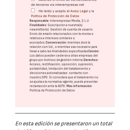
de terceros vía interempresas.net
He leído y acepto el
Aviso Legal
y la
Política de Protección de Datos
Responsable:
Interempresas Media, S.L.U.
Finalidades:
Suscripción a nuestra(s)
newsletter(s). Gestión de cuenta de usuario.
Envío de emails relacionados con la misma o
relativos a intereses similares o
asociados.
Conservación:
mientras dure la
relación con Ud., o mientras sea necesario para
llevar a cabo las finalidades especificadas
Cesión:
Los datos pueden cederse a otras
empresas del
grupo
por motivos de gestión interna.
Derechos:
Acceso, rectificación, oposición, supresión,
portabilidad, limitación del tratatamiento y
decisiones automatizadas:
contacte con
nuestro DPD
. Si considera que el tratamiento no
se ajusta a la normativa vigente, puede presentar
reclamación ante la
AEPD
.
Más información:
Política de Protección de Datos
En esta edición se presentaron un total