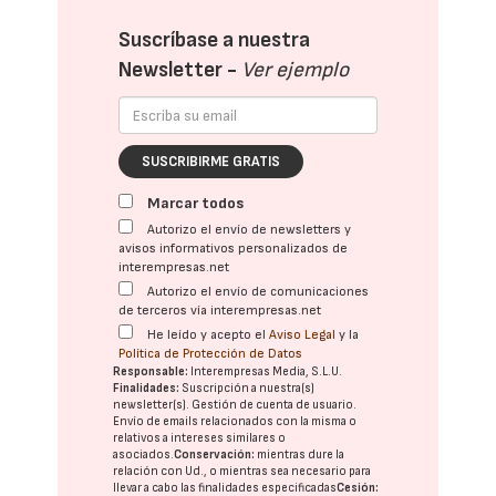
Suscríbase a nuestra
Newsletter -
Ver ejemplo
SUSCRIBIRME GRATIS
Marcar todos
Autorizo el envío de newsletters y
avisos informativos personalizados de
interempresas.net
Autorizo el envío de comunicaciones
de terceros vía interempresas.net
He leído y acepto el
Aviso Legal
y la
Política de Protección de Datos
Responsable:
Interempresas Media, S.L.U.
Finalidades:
Suscripción a nuestra(s)
newsletter(s). Gestión de cuenta de usuario.
Envío de emails relacionados con la misma o
relativos a intereses similares o
asociados.
Conservación:
mientras dure la
relación con Ud., o mientras sea necesario para
llevar a cabo las finalidades especificadas
Cesión: