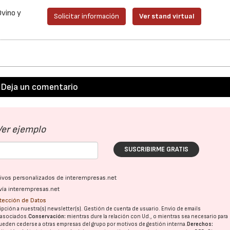
Ovino y
Solicitar información
Ver stand virtual
Deja un comentario
Ver ejemplo
SUSCRIBIRME GRATIS
ativos personalizados de interempresas.net
vía interempresas.net
otección de Datos
pción a nuestra(s) newsletter(s). Gestión de cuenta de usuario. Envío de emails
o asociados.
Conservación:
mientras dure la relación con Ud., o mientras sea necesario para
ueden cederse a otras
empresas del grupo
por motivos de gestión interna.
Derechos: