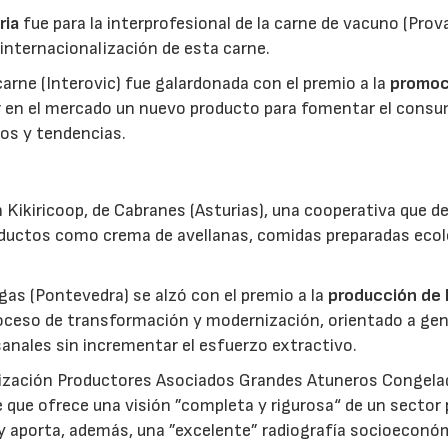
ria
fue para la interprofesional de la carne de vacuno (Pro
 internacionalización de esta carne.
 carne (Interovic) fue galardonada con el premio a la
promoc
ar en el mercado un nuevo producto para fomentar el cons
os y tendencias.
 Kikiricoop, de Cabranes (Asturias), una cooperativa que d
roductos como crema de avellanas, comidas preparadas eco
gas (Pontevedra) se alzó con el premio a la
producción de 
roceso de transformación y modernización, orientado a gen
anales sin incrementar el esfuerzo extractivo.
nización Productores Asociados Grandes Atuneros Congela
 que ofrece una visión ”completa y rigurosa“ de un sector
 y aporta, además, una ”excelente” radiografía socioeconó