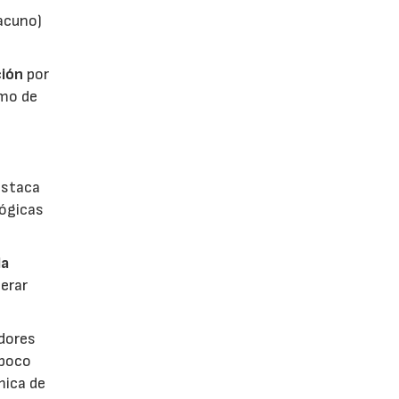
vacuno)
ión
por
umo de
estaca
lógicas
la
erar
dores
 poco
mica de