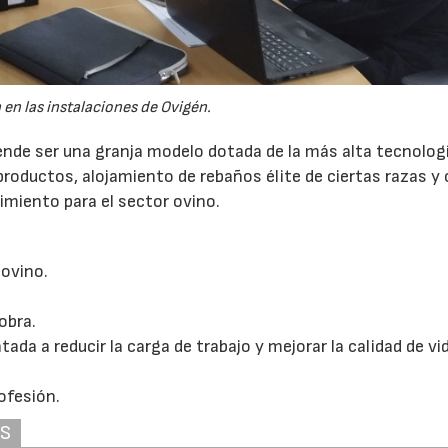
en las instalaciones de Ovigén.
ende ser una granja modelo dotada de la más alta tecnologí
productos, alojamiento de rebaños élite de ciertas razas y
22/07/2026
29/07/2026
imiento para el sector ovino.
 ovino.
obra.
a a reducir la carga de trabajo y mejorar la calidad de vid
ofesión.
AS