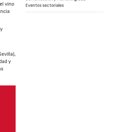
el vino
Eventos sectoriales
encia
y
villa),
dad y
as