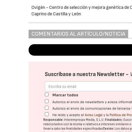
Ovigén - Centro de selección y mejora genética de 
Caprino de Castilla y León
COMENTARIOS AL ARTÍCULO/NOTICIA
Suscríbase a nuestra Newsletter -
Marcar todos
Autorizo el envío de newsletters y avisos inform
Autorizo el envío de comunicaciones de terceros 
He leído y acepto el
Aviso Legal
y la
Política de Pr
Responsable:
Interempresas Media, S.L.U.
Finalidades:
Suscri
relacionados con la misma o relativos a intereses similares 
llevar a cabo las finalidades especificadas
Cesión:
Los datos p