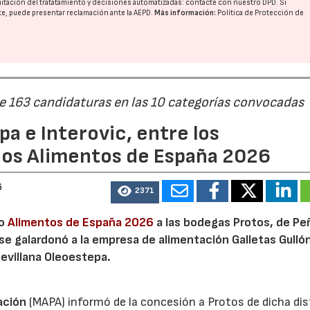
imitación del tratatamiento y decisiones automatizadas:
contacte con nuestro DPD
. Si
nte, puede presentar reclamación ante la
AEPD
.
Más información:
Política de Protección de
de 163 candidaturas en las 10 categorías convocadas
a e Interovic, entre los
ios Alimentos de España 2026
6
2371
io
Alimentos de España 2026
a las bodegas Protos, de Peñ
 se galardonó a la empresa de alimentación Galletas Gulló
sevillana Oleoestepa.
ación
(MAPA) informó de la concesión a Protos de dicha dis